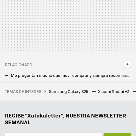
RELACIONADO
Me preguntan mucho qué móvil comprar y siempre recomiendo un Google Pixel. Sólo pido que miren una cosa antes de hacerlo
Ya sabemos cómo de fino será el Galaxy S25 Ultra: Ice Universe ha filtrado las dimensiones del próximo flagship de Samsung
TEMAS DE INTERÉS
Samsung Galaxy S25
Xiaomi Redmi A3
Da igual si es para ti o para hacer un regalo: un set de LEGO® es siempre un acierto y estos son los mejores que podemos comprar ahora
Ni Samsung ni Apple, el campeón en móviles ultradelgados es este fabricante chino que sigue sin llegar a Europa
Samsung ya pone fecha a la versión final de One UI 7: estos Galaxy recibirán la actualización en solo unas semanas
RECIBE "Xatakaletter", NUESTRA NEWSLETTER
SEMANAL