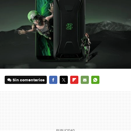
Sin comentarios
FACEBOOK
TWITTER
FLIPBOARD
E-
WHATSAPP
MAIL