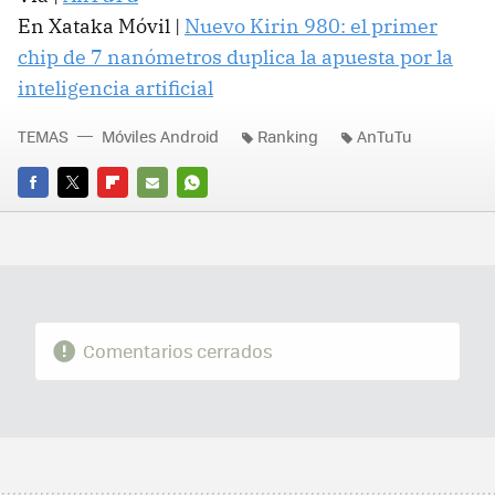
En Xataka Móvil |
Nuevo Kirin 980: el primer
chip de 7 nanómetros duplica la apuesta por la
inteligencia artificial
TEMAS
Móviles Android
Ranking
AnTuTu
FACEBOOK
TWITTER
FLIPBOARD
E-
WHATSAPP
MAIL
Comentarios cerrados