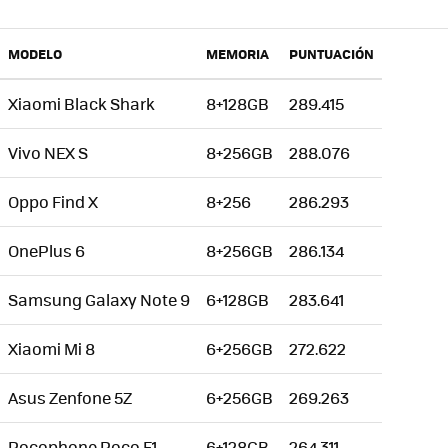
MODELO
MEMORIA
PUNTUACIÓN
Xiaomi Black Shark
8+128GB
289.415
Vivo NEX S
8+256GB
288.076
Oppo Find X
8+256
286.293
OnePlus 6
8+256GB
286.134
Samsung Galaxy Note 9
6+128GB
283.641
Xiaomi Mi 8
6+256GB
272.622
Asus Zenfone 5Z
6+256GB
269.263
Pocophone Poco F1
6+128GB
264.311