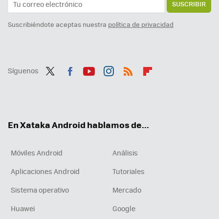
SUSCRIBIR
Suscribiéndote aceptas nuestra
política de privacidad
Síguenos
Twit
Fac
You
Inst
RSS
Flip
ter
ebo
tub
agr
boa
ok
e
am
rd
En Xataka Android hablamos de...
Móviles Android
Análisis
Aplicaciones Android
Tutoriales
Sistema operativo
Mercado
Huawei
Google