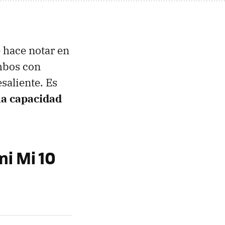
e hace notar en
mbos con
saliente. Es
a capacidad
mi Mi 10