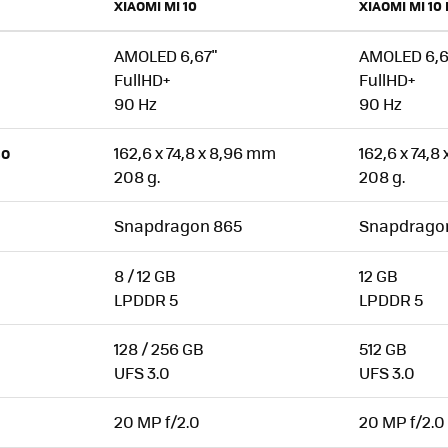
XIAOMI MI 10
XIAOMI MI 10
AMOLED 6,67"
AMOLED 6,6
FullHD+
FullHD+
90 Hz
90 Hz
162,6 x 74,8 x 8,96 mm
162,6 x 74,8
SO
208 g.
208 g.
Snapdragon 865
Snapdrago
8 / 12 GB
12 GB
LPDDR 5
LPDDR 5
128 / 256 GB
512 GB
UFS 3.0
UFS 3.0
20 MP f/2.0
20 MP f/2.0