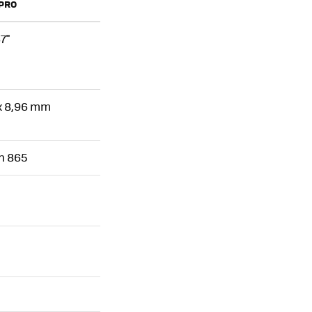
 PRO
7"
 x 8,96 mm
n 865