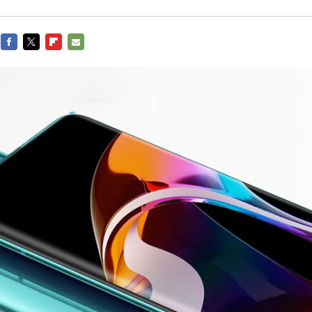
FACEBOOK
TWITTER
FLIPBOARD
E-
MAIL