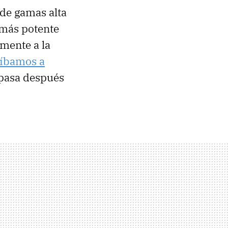
de gamas alta
 más potente
lmente a la
íbamos a
 pasa después