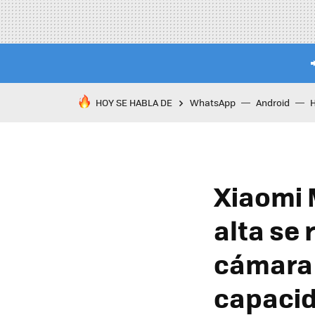
HOY SE HABLA DE
WhatsApp
Android
Xiaomi M
alta se
cámara 
capaci