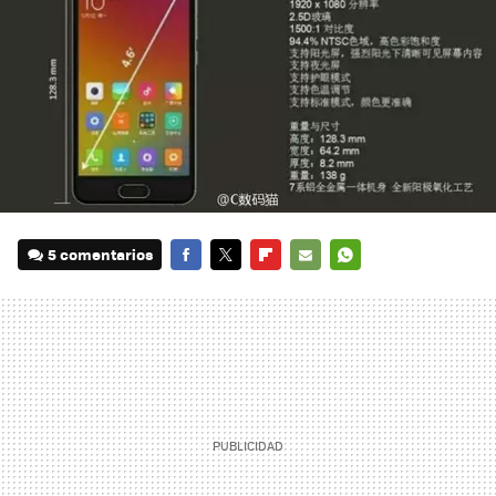
5 comentarios
FACEBOOK
TWITTER
FLIPBOARD
E-
WHATSAPP
MAIL