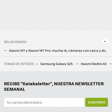
RELACIONADO
Xiaomi 14T y Xiaomi 14T Pro: mucha IA, cámaras con Leica y dos móviles potentes para la recta final del año en Xiaomi
Xiaomi quiere que su Xiaomi 15 Ultra no tenga igual en cámaras. El telefoto telescópico será clave, según los rumores
TEMAS DE INTERÉS
Samsung Galaxy S25
Xiaomi Redmi A3
Fue a una entrevista de trabajo de Apple y acabaron haciéndole preguntas sobre huevos, monedas y cajas vacías
Ni Samsung ni Apple, el campeón en móviles ultradelgados es este fabricante chino que sigue sin llegar a Europa
Samsung ya pone fecha a la versión final de One UI 7: estos Galaxy recibirán la actualización en solo unas semanas
RECIBE "Xatakaletter", NUESTRA NEWSLETTER
SEMANAL
SUSCRIBIR