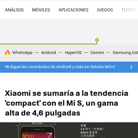
ANÁLISIS
MÓVILES
APLICACIONES
JUEGOS
TUTORI
HOY SE HABLA DE
WhatsApp
Android
HyperOS
Gemini
Samsung Gal
📲 Sigue las novedades de Android y más en Xataka Móvil
Xiaomi se sumaría a la tendencia
'compact' con el Mi S, un gama
alta de 4,6 pulgadas