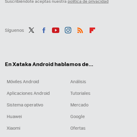
Suscribiéndote aceptas nuestra
política de privacidad
Síguenos
Twit
Fac
You
Inst
RSS
Flip
ter
ebo
tub
agr
boa
ok
e
am
rd
En Xataka Android hablamos de...
Móviles Android
Análisis
Aplicaciones Android
Tutoriales
Sistema operativo
Mercado
Huawei
Google
Xiaomi
Ofertas