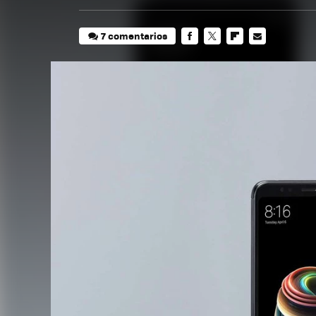
7 comentarios
FACEBOOK
TWITTER
FLIPBOARD
E-
MAIL