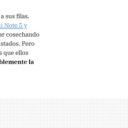
 sus filas.
 Note 5 y
uar cosechando
ustados. Pero
s que ellos
blemente la