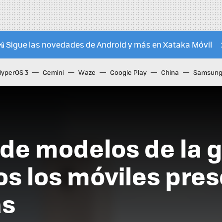
📲 Sigue las novedades de Android y más en Xataka Móvil
HyperOS 3
Gemini
Waze
Google Play
China
Samsung 
ío de modelos de la
os los móviles pre
as