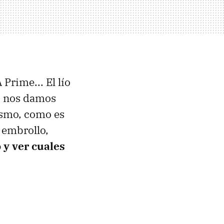
 Prime... El lío
o nos damos
ismo, como es
 embrollo,
 y ver cuales