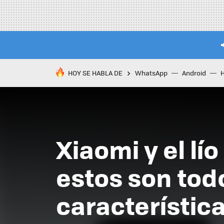
HOY SE HABLA DE
WhatsApp
Android
Xiaomi y el l
estos son tod
característic