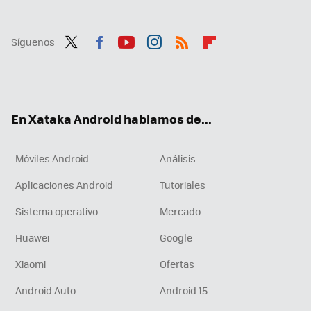
Síguenos
Twit
Fac
You
Inst
RSS
Flip
ter
ebo
tub
agr
boa
ok
e
am
rd
En Xataka Android hablamos de...
Móviles Android
Análisis
Aplicaciones Android
Tutoriales
Sistema operativo
Mercado
Huawei
Google
Xiaomi
Ofertas
Android Auto
Android 15