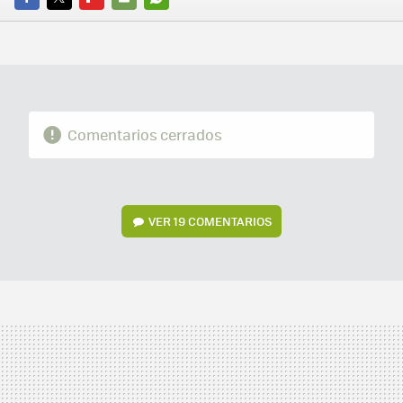
FACEBOOK
TWITTER
FLIPBOARD
E-
WHATSAPP
MAIL
Comentarios cerrados
VER
19 COMENTARIOS