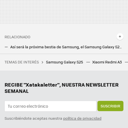
RELACIONADO
Así será la próxima bestia de Samsung, el Samsung Galaxy S25 Ultra, según OnLeaks
El Samsung Galaxy S25 dará un necesario salto en procesador para mirar de tú a tú al iPhone, según filtraciones
TEMAS DE INTERÉS
Samsung Galaxy S25
Xiaomi Redmi A3
Qué software instalar a tus familiares y amigos para darles soporte y ayuda en remoto
Ni Samsung ni Apple, el campeón en móviles finos al extremo es de una marca desconocida. Me dejó sin palabras
Samsung ya pone fecha a la versión final de One UI 7: estos Galaxy recibirán la actualización en solo unas semanas
RECIBE "Xatakaletter", NUESTRA NEWSLETTER
SEMANAL
SUSCRIBIR
Suscribiéndote aceptas nuestra
política de privacidad