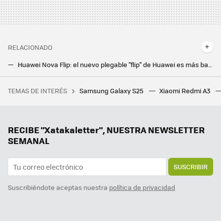
RELACIONADO
Huawei Nova Flip: el nuevo plegable "flip" de Huawei es más barato y tiene una pantalla externa más grande
Vivo V40 Pro, un nuevo órdago a la fotografía con el sello inconfundible de ZEISS
TEMAS DE INTERÉS
Samsung Galaxy S25
Xiaomi Redmi A3
De trader algorítmico a revolucionar la IA. Esta es la historia de Liang Wenfeng, el fundador de DeepSeek
El S-Pen pierde todas las funciones que lo hacían único, es el último clavo para la familia Note
¿Merece la pena cambiar al Galaxy S25? Tengo un S24 Ultra y tengo clara la respuesta
RECIBE "Xatakaletter", NUESTRA NEWSLETTER
SEMANAL
SUSCRIBIR
Suscribiéndote aceptas nuestra
política de privacidad