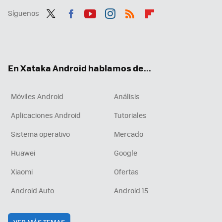
Síguenos
Twit
Fac
You
Inst
RSS
Flip
ter
ebo
tub
agr
boa
ok
e
am
rd
En Xataka Android hablamos de...
Móviles Android
Análisis
Aplicaciones Android
Tutoriales
Sistema operativo
Mercado
Huawei
Google
Xiaomi
Ofertas
Android Auto
Android 15
VER MÁS TEMAS