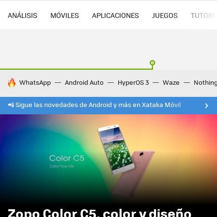
ANÁLISIS
MÓVILES
APLICACIONES
JUEGOS
TUTORI
HOY SE HABLA DE
WhatsApp
Android Auto
HyperOS 3
Waze
Nothin
📲 Sigue las novedades de Android y más en Xataka Móvil
Zopo Color C5, color y diseño