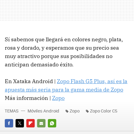
Sí sabemos que llegará en colores negro, plata,
rosa y dorado, y esperamos que su precio sea
muy atractivo porque sus posibilidades no
anticipan demasiado éxito.
En Xataka Android |
Zopo Flash G5 Plus, así es la
apuesta más seria para la gama media de Zopo
Más información |
Zopo
TEMAS
Móviles Android
Zopo
Zopo Color C5
FACEBOOK
TWITTER
FLIPBOARD
E-
WHATSAPP