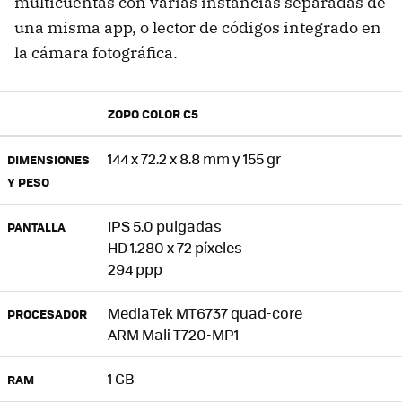
multicuentas con varias instancias separadas de
una misma app, o lector de códigos integrado en
la cámara fotográfica.
ZOPO COLOR C5
144 x 72.2 x 8.8 mm y 155 gr
DIMENSIONES
Y PESO
IPS 5.0 pulgadas
PANTALLA
HD 1.280 x 72 píxeles
294 ppp
MediaTek MT6737 quad-core
PROCESADOR
ARM Mali T720-MP1
1 GB
RAM