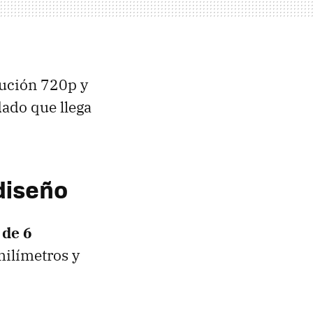
lución 720p y
dado que llega
diseño
 de 6
ilímetros y