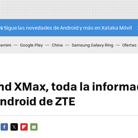
📲 Sigue las novedades de Android y más en Xataka Móvil
Gemini
Google Play
China
Samsung Galaxy Ring
Ofertas
nd XMax, toda la informa
ndroid de ZTE
FACEBOOK
TWITTER
FLIPBOARD
E-