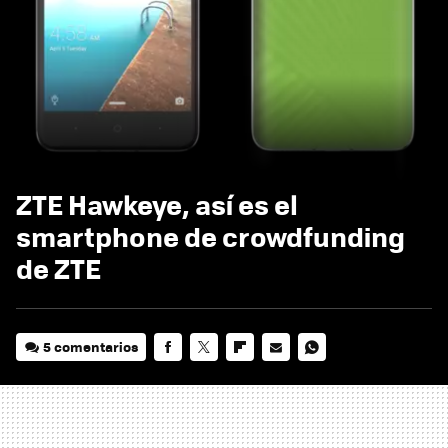
ZTE Hawkeye, así es el
smartphone de crowdfunding
de ZTE
5 comentarios
FACEBOOK
TWITTER
FLIPBOARD
E-
WHATSAPP
MAIL