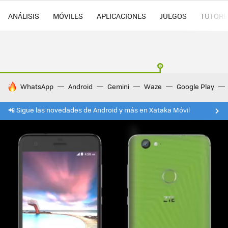
ANÁLISIS
MÓVILES
APLICACIONES
JUEGOS
TUTORI
HOY SE HABLA DE
WhatsApp
Android
Gemini
Waze
Google Play
📲 Sigue las novedades de Android y más en Xataka Móvil