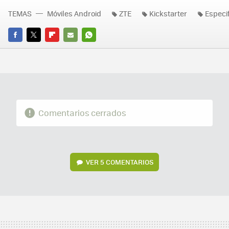
TEMAS
Móviles Android
ZTE
Kickstarter
Especi
FACEBOOK
TWITTER
FLIPBOARD
E-
WHATSAPP
MAIL
Comentarios cerrados
VER
5 COMENTARIOS