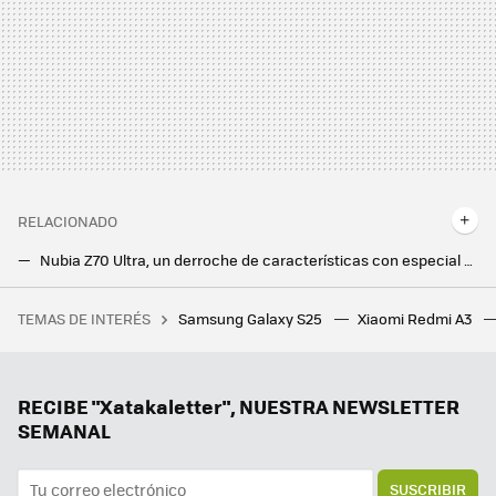
RELACIONADO
Nubia Z70 Ultra, un derroche de características con especial énfasis en la potencia y en la cámara
ZTE Nubia Z60 Ultra: cámara bajo la pantalla y Snapdragon 8 Gen 3 para uno de los móviles más potentes del año
TEMAS DE INTERÉS
Samsung Galaxy S25
Xiaomi Redmi A3
La debacle demográfica en Europa, expuesta en este mapa con un invitado engañoso: Mónaco
Samsung hace los deberes con el nuevo Galaxy Z Flip7: vendrá con la mejor pantalla exterior hasta la fecha
Hay vida más allá de Windows y Mac: los Chromebooks son perfectos para trabajar o estudiar y estos son los mejores
RECIBE "Xatakaletter", NUESTRA NEWSLETTER
SEMANAL
SUSCRIBIR