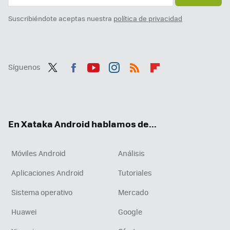
Suscribiéndote aceptas nuestra
política de privacidad
Síguenos
Twit
Fac
You
Inst
RSS
Flip
ter
ebo
tub
agr
boa
ok
e
am
rd
En Xataka Android hablamos de...
Móviles Android
Análisis
Aplicaciones Android
Tutoriales
Sistema operativo
Mercado
Huawei
Google