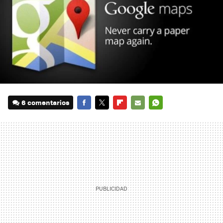
6 comentarios
FACEBOOK
TWITTER
FLIPBOARD
E-
WHATSAPP
MAIL