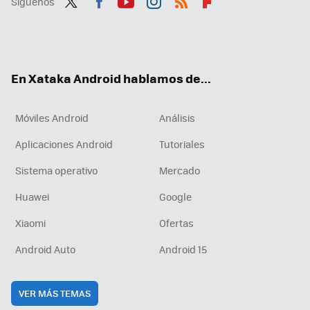
Síguenos
Twit
Fac
You
Inst
RSS
Flip
ter
ebo
tub
agr
boa
ok
e
am
rd
En Xataka Android hablamos de...
Móviles Android
Análisis
Aplicaciones Android
Tutoriales
Sistema operativo
Mercado
Huawei
Google
Xiaomi
Ofertas
Android Auto
Android 15
VER MÁS TEMAS