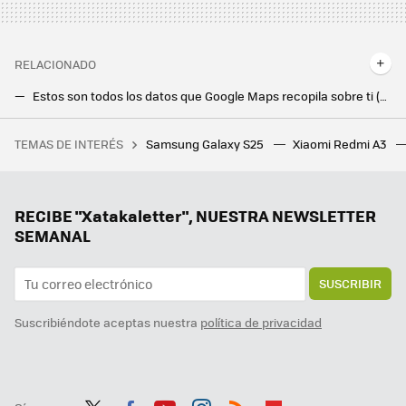
RELACIONADO
Estos son todos los datos que Google Maps recopila sobre ti (y no son pocos)
Si hay nieve en la carretera, Google Maps ahora permite avisar al resto de conductores
TEMAS DE INTERÉS
Samsung Galaxy S25
Xiaomi Redmi A3
He encontrado el juego perfecto para cuando odias a tus compañeros y sueñas con reventarlos a escopetazos en un Battle Royale
La DGT está pintando cada vez más líneas rojas en las carreteras de España: qué significa y como afecta a los conductores
Gemini llega a Android Auto para que no te distraigas al volante: así es conducir con la IA de Google
RECIBE "Xatakaletter", NUESTRA NEWSLETTER
SEMANAL
SUSCRIBIR
Suscribiéndote aceptas nuestra
política de privacidad