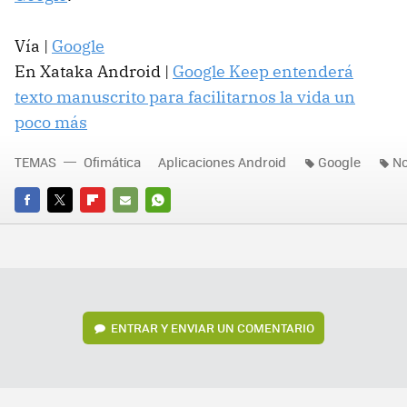
Vía |
Google
En Xataka Android |
Google Keep entenderá
texto manuscrito para facilitarnos la vida un
poco más
TEMAS
Ofimática
Aplicaciones Android
Google
No
FACEBOOK
TWITTER
FLIPBOARD
E-
WHATSAPP
MAIL
ENTRAR Y ENVIAR UN COMENTARIO