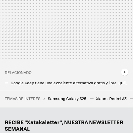
RELACIONADO
Google Keep tiene una excelente alternativa gratis y libre: Quillnote lo tiene todo, incluida la máxima privacidad
Google Keep con inteligencia artificial es de otro nivel: ya prepara la función 'ayúdame a crear una lista'
TEMAS DE INTERÉS
Samsung Galaxy S25
Xiaomi Redmi A3
Estamos cada vez más cerca de tener un ‘Bizum europeo’. La clave está en la interconexión entre plataformas
RECIBE "Xatakaletter", NUESTRA NEWSLETTER
SEMANAL