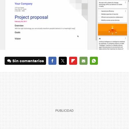
Sin comentarios
FACEBOOK
TWITTER
FLIPBOARD
E-
WHATSAPP
MAIL