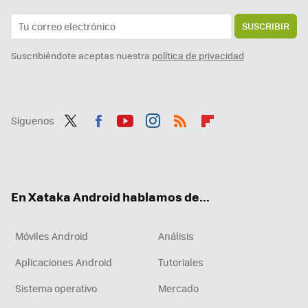
SUSCRIBIR
Suscribiéndote aceptas nuestra
política de privacidad
Síguenos
Twit
Fac
You
Inst
RSS
Flip
ter
ebo
tub
agr
boa
ok
e
am
rd
En Xataka Android hablamos de...
Móviles Android
Análisis
Aplicaciones Android
Tutoriales
Sistema operativo
Mercado