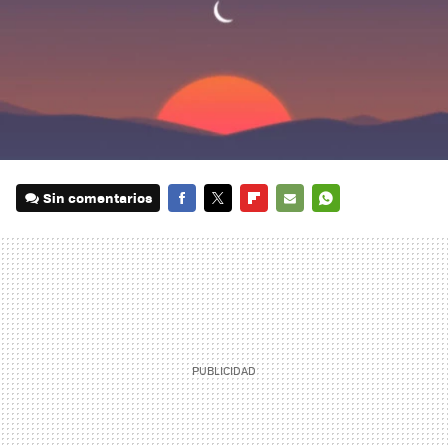
Sin comentarios
FACEBOOK
TWITTER
FLIPBOARD
E-
WHATSAPP
MAIL