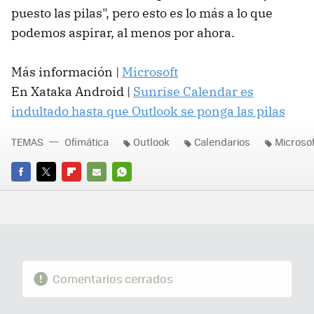
puesto las pilas", pero esto es lo más a lo que
podemos aspirar, al menos por ahora.
Más información |
Microsoft
En Xataka Android |
Sunrise Calendar es
indultado hasta que Outlook se ponga las pilas
TEMAS
Ofimática
Outlook
Calendarios
Microsof
FACEBOOK
TWITTER
FLIPBOARD
E-
WHATSAPP
MAIL
Comentarios cerrados