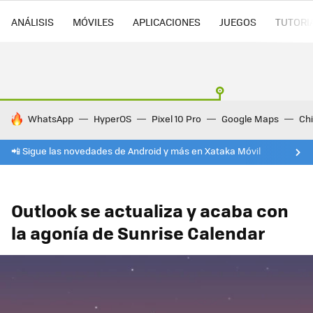
ANÁLISIS
MÓVILES
APLICACIONES
JUEGOS
TUTORI
HOY SE HABLA DE
WhatsApp
HyperOS
Pixel 10 Pro
Google Maps
Ch
📲 Sigue las novedades de Android y más en Xataka Móvil
Outlook se actualiza y acaba con
la agonía de Sunrise Calendar