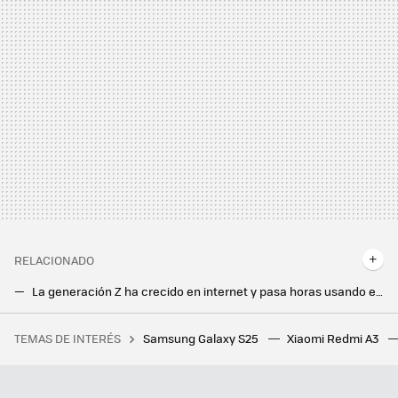
RELACIONADO
La generación Z ha crecido en internet y pasa horas usando el móvil. Eso sí, mejor no les pidas usar herramientas como Excel
Copilot aterriza en WhatsApp para hacernos olvidar a Gemini y Meta AI. Así puedes activarla: generación de imágenes y mucho más
TEMAS DE INTERÉS
Samsung Galaxy S25
Xiaomi Redmi A3
Las principales IA de clonación de voz abren la puerta a las suplantaciones: no verifican si el usuario tiene permiso para usarla
El juego por el que todos pedían vidas se reinventa 13 años después: el Candy Crush de siempre tiene nuevo disfraz