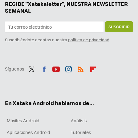
Me he enganchado al Mahjong, el juego de mesa chino, y estas son mis apps favoritas para jugarlo gratis
RECIBE "Xatakaletter", NUESTRA NEWSLETTER
SEMANAL
SUSCRIBIR
Suscribiéndote aceptas nuestra
política de privacidad
Síguenos
Twit
Fac
You
Inst
RSS
Flip
ter
ebo
tub
agr
boa
ok
e
am
rd
En Xataka Android hablamos de...
Móviles Android
Análisis
Aplicaciones Android
Tutoriales