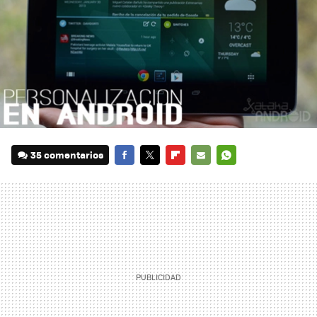
35 comentarios
FACEBOOK
TWITTER
FLIPBOARD
E-
WHATSAPP
MAIL