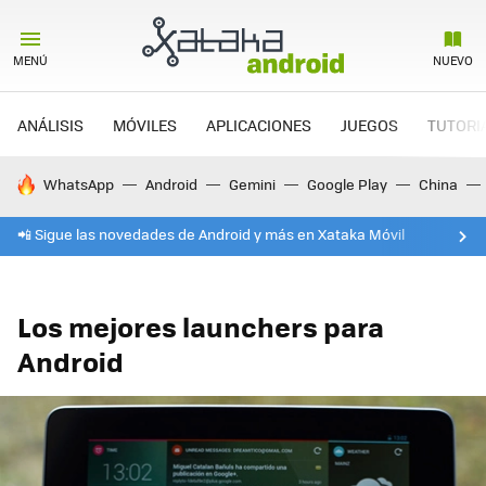
MENÚ
NUEVO
ANÁLISIS
MÓVILES
APLICACIONES
JUEGOS
TUTORI
HOY SE HABLA DE
WhatsApp
Android
Gemini
Google Play
China
📲 Sigue las novedades de Android y más en Xataka Móvil
Los mejores launchers para
Android