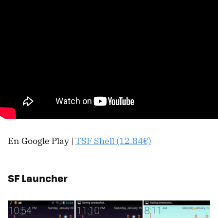
En Google Play |
TSF Shell (12.84€)
SF Launcher