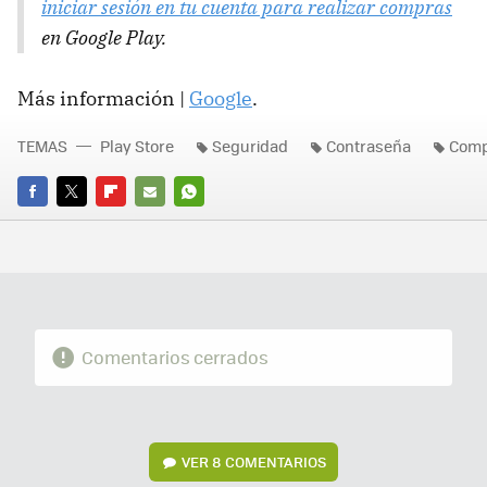
iniciar sesión en tu cuenta para realizar compras
en Google Play.
Más información |
Google
.
TEMAS
Play Store
Seguridad
Contraseña
Comp
FACEBOOK
TWITTER
FLIPBOARD
E-
WHATSAPP
MAIL
Comentarios cerrados
VER
8 COMENTARIOS