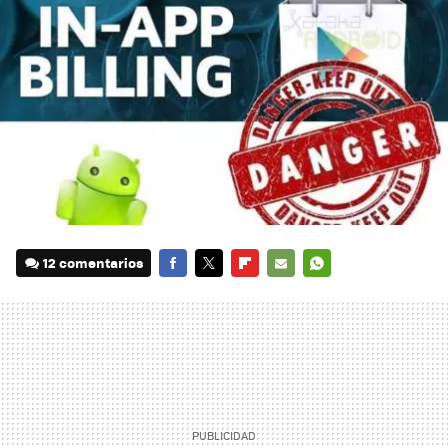
12 comentarios
FACEBOOK
TWITTER
FLIPBOARD
E-
WHATSAPP
MAIL