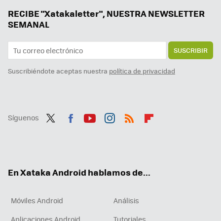
Por fin el aspecto más oscuro de Android ve la luz. Ahora nuestros móviles durarán tanto que volverán a ir lentos
RECIBE "Xatakaletter", NUESTRA NEWSLETTER
SEMANAL
SUSCRIBIR
Suscribiéndote aceptas nuestra
política de privacidad
Síguenos
Twit
Fac
You
Inst
RSS
Flip
ter
ebo
tub
agr
boa
ok
e
am
rd
En Xataka Android hablamos de...
Móviles Android
Análisis
Aplicaciones Android
Tutoriales