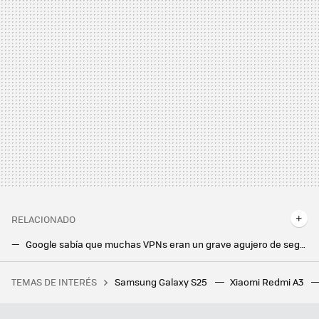
RELACIONADO
Google sabía que muchas VPNs eran un grave agujero de seguridad. Por fin hay una solución
Malas noticias si instalas aplicaciones APK. Lo nuevo de Google Play te lo pone más difícil
TEMAS DE INTERÉS
Samsung Galaxy S25
Xiaomi Redmi A3
Flexispot tiene el escritorio elevable ideal para trabajar tanto de pie como sentado, y ahora está más rebajado
Los widgets alcanzan una nueva dimensión con Android 16: podremos utilizarlos sin desbloquear el teléfono