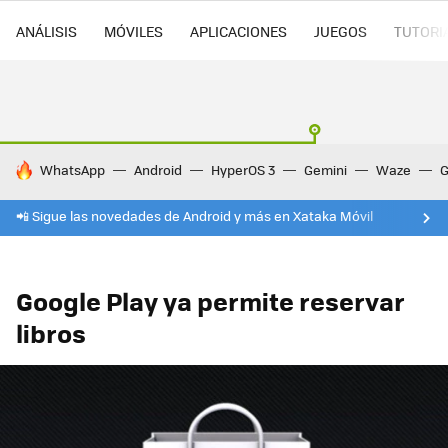
ANÁLISIS
MÓVILES
APLICACIONES
JUEGOS
TUTORI
HOY SE HABLA DE
WhatsApp
Android
HyperOS 3
Gemini
Waze
G
📲 Sigue las novedades de Android y más en Xataka Móvil
Google Play ya permite reservar
libros