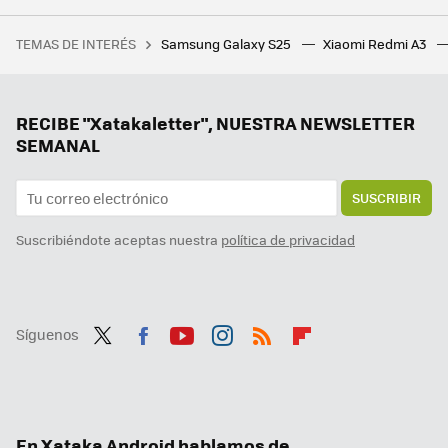
Google sabe que Android tiene aplicaciones muy malas. Pronto comenzará a mostrar avisos en Play Store, según Android Authority
TEMAS DE INTERÉS
Samsung Galaxy S25
Xiaomi Redmi A3
Si la pregunta es cuánto dinero existe en el mundo por persona, este revelador gráfico tiene la respuesta
Los widgets alcanzan una nueva dimensión con Android 16: podremos utilizarlos sin desbloquear el teléfono
Por fin el aspecto más oscuro de Android ve la luz. Ahora nuestros móviles durarán tanto que volverán a ir lentos
RECIBE "Xatakaletter", NUESTRA NEWSLETTER
SEMANAL
SUSCRIBIR
Suscribiéndote aceptas nuestra
política de privacidad
Síguenos
Twit
Fac
You
Inst
RSS
Flip
ter
ebo
tub
agr
boa
ok
e
am
rd
En Xataka Android hablamos de...