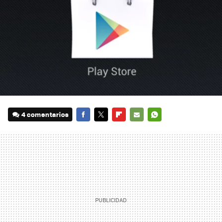
4 comentarios
FACEBOOK
TWITTER
FLIPBOARD
E-
WHATSAPP
MAIL