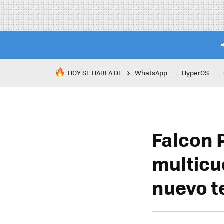
HOY SE HABLA DE
WhatsApp
HyperOS
Falcon 
multicue
nuevo t