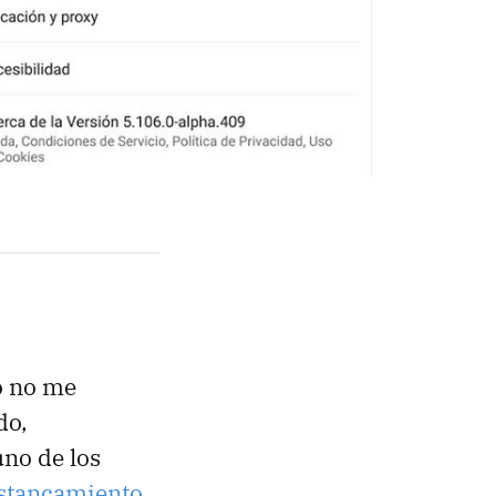
o no me
do,
no de los
stancamiento