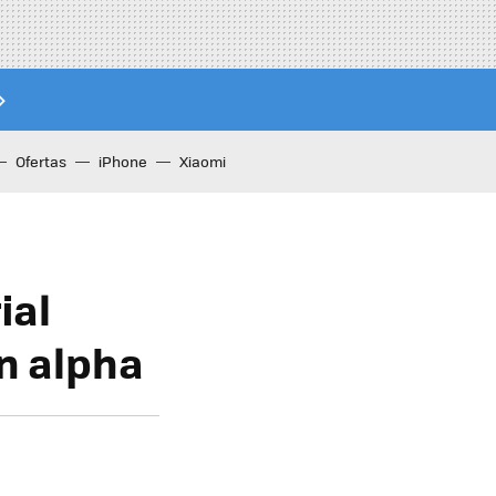
Ofertas
iPhone
Xiaomi
ial
ón alpha