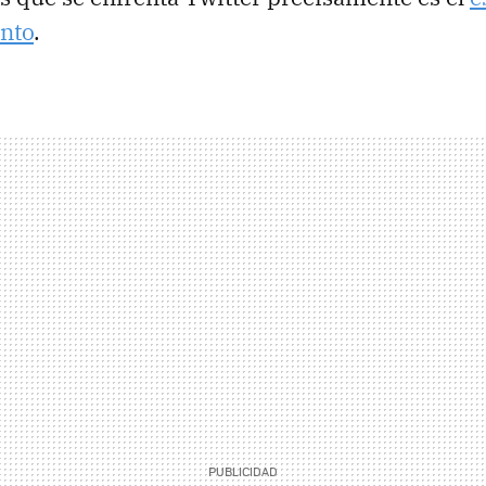
ento
.