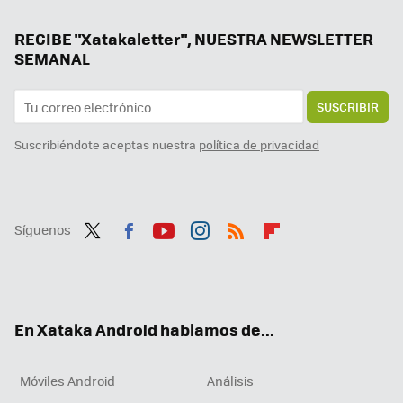
La gran revolución que Google prepara con Gemini: respuestas personalizadas basadas en tu historial
Han pasado 48 años y ésta todavía es una de las mejores películas de la Segunda Guerra Mundial. Y la tienes en streaming
RECIBE "Xatakaletter", NUESTRA NEWSLETTER
SEMANAL
SUSCRIBIR
Suscribiéndote aceptas nuestra
política de privacidad
Síguenos
Twit
Fac
You
Inst
RSS
Flip
ter
ebo
tub
agr
boa
ok
e
am
rd
En Xataka Android hablamos de...
Móviles Android
Análisis