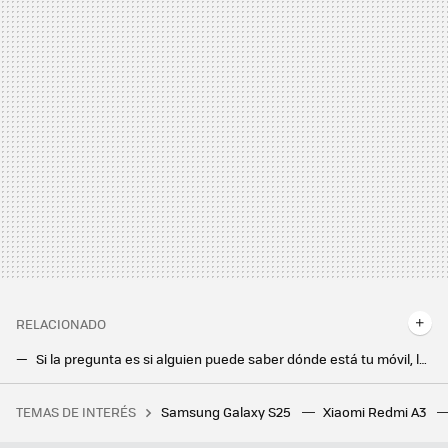
RELACIONADO
Si la pregunta es si alguien puede saber dónde está tu móvil, la respuesta es sí (pero nadie ha dicho que sea fácil)
La Policía Nacional da el truco perfecto para librarnos de esta peligrosa estafa. No falla
TEMAS DE INTERÉS
Samsung Galaxy S25
Xiaomi Redmi A3
Flexispot tiene el escritorio elevable ideal para trabajar tanto de pie como sentado, y ahora está más rebajado