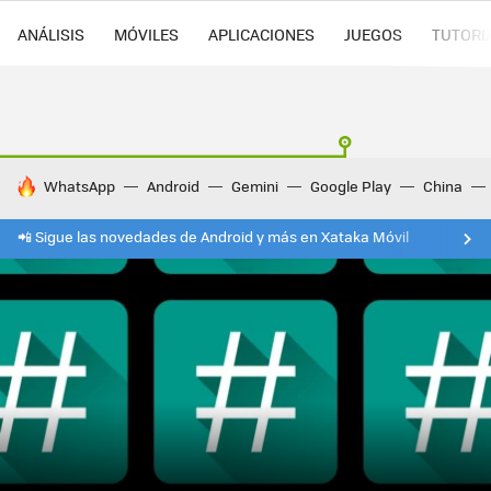
ANÁLISIS
MÓVILES
APLICACIONES
JUEGOS
TUTORI
HOY SE HABLA DE
WhatsApp
Android
Gemini
Google Play
China
📲 Sigue las novedades de Android y más en Xataka Móvil