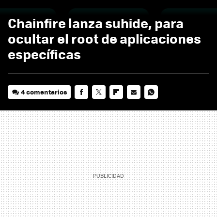
Chainfire lanza suhide, para
ocultar el root de aplicaciones
específicas
4 comentarios
FACEBOOK
TWITTER
FLIPBOARD
E-
WHATSAPP
MAIL