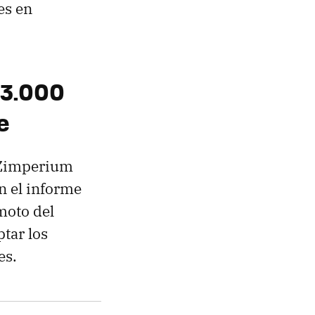
es en
13.000
e
e Zimperium
n el informe
emoto del
ptar los
es.