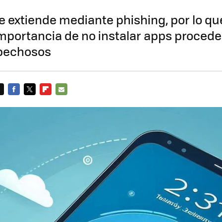
e extiende mediante phishing, por lo 
importancia de no instalar apps proced
pechosos
FACEBOOK
TWITTER
FLIPBOARD
E-
MAIL