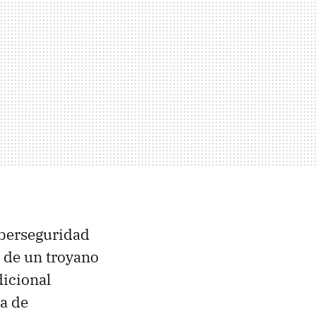
iberseguridad
 de un troyano
dicional
sa de