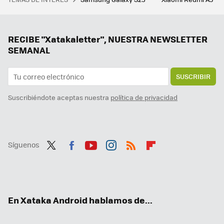
El 'código verde' en cascada de 'Matrix' no son símbolos al azar. Pero no tiene nada que ver la programación o la ciencia ficción
Me he enganchado al Mahjong, el juego de mesa chino, y estas son mis apps favoritas para jugarlo gratis
La gran revolución que Google prepara con Gemini: respuestas personalizadas basadas en tu historial
RECIBE "Xatakaletter", NUESTRA NEWSLETTER
SEMANAL
SUSCRIBIR
Suscribiéndote aceptas nuestra
política de privacidad
Síguenos
Twit
Fac
You
Inst
RSS
Flip
ter
ebo
tub
agr
boa
ok
e
am
rd
En Xataka Android hablamos de...