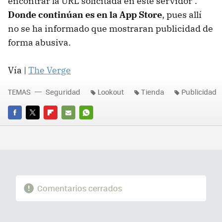
encontrar la URL solicitada en este servidor".
Donde continúan es en la App Store
, pues allí
no se ha informado que mostraran publicidad de
forma abusiva.
Vía |
The Verge
TEMAS
Seguridad
Lookout
Tienda
Publicidad
FACEBOOK
TWITTER
FLIPBOARD
E-
WHATSAPP
MAIL
Comentarios cerrados