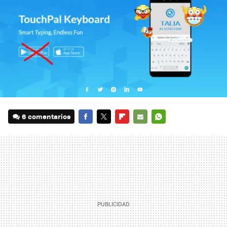
6 comentarios
FACEBOOK
TWITTER
FLIPBOARD
E-
WHATSAPP
MAIL