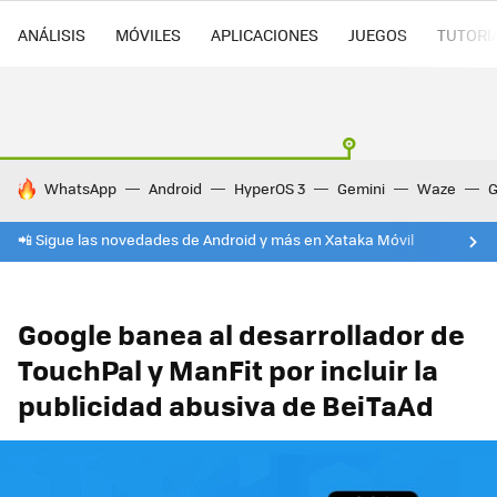
ANÁLISIS
MÓVILES
APLICACIONES
JUEGOS
TUTORI
HOY SE HABLA DE
WhatsApp
Android
HyperOS 3
Gemini
Waze
G
📲 Sigue las novedades de Android y más en Xataka Móvil
Google banea al desarrollador de
TouchPal y ManFit por incluir la
publicidad abusiva de BeiTaAd