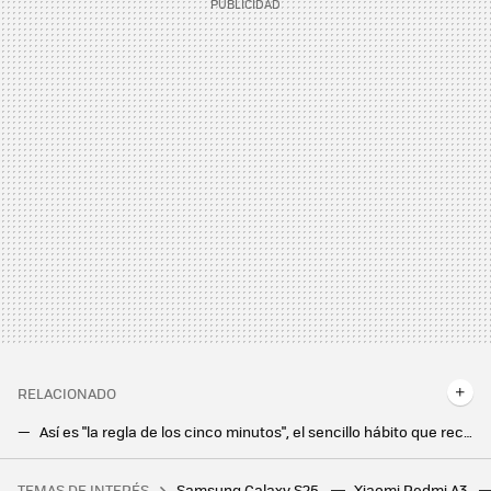
RELACIONADO
Así es "la regla de los cinco minutos", el sencillo hábito que recomiendan los expertos para evitar que hackeen tu móvil
Un nuevo malware afecta a más de 1 millón de Android TV Boxes, los investigadores todavía no saben cómo ha sucedido
TEMAS DE INTERÉS
Samsung Galaxy S25
Xiaomi Redmi A3