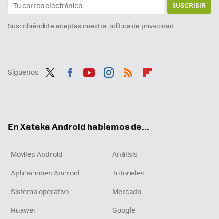
SUSCRIBIR
Suscribiéndote aceptas nuestra
política de privacidad
Síguenos
Twit
Fac
You
Inst
RSS
Flip
ter
ebo
tub
agr
boa
ok
e
am
rd
En Xataka Android hablamos de...
Móviles Android
Análisis
Aplicaciones Android
Tutoriales
Sistema operativo
Mercado
Huawei
Google