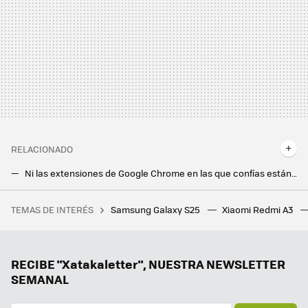
RELACIONADO
Ni las extensiones de Google Chrome en las que confías están libres de peligro: así logra infectarlas un grupo de ciberdelincuentes
Si la pregunta es si alguien puede saber dónde está tu móvil, la respuesta es sí (pero nadie ha dicho que sea fácil)
TEMAS DE INTERÉS
Samsung Galaxy S25
Xiaomi Redmi A3
Fue a una entrevista de trabajo de Apple y acabaron haciéndole preguntas sobre huevos, monedas y cajas vacías
La gran revolución que Google prepara con Gemini: respuestas personalizadas basadas en tu historial
Usar la voz avanzada de Gemini con el móvil bloqueado sería un puntazo. Y parece que los Galaxy S25 están a punto de permitirlo
RECIBE "Xatakaletter", NUESTRA NEWSLETTER
SEMANAL