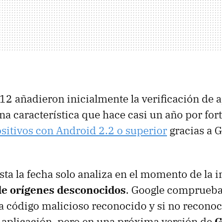
012 añadieron inicialmente la verificación de 
na característica que hace casi un año por fo
ositivos con Android 2.2 o superior
gracias a G
ta la fecha solo analiza en el momento de la i
de orígenes desconocidos
. Google comprueba
va código malicioso reconocido y si no recono
la aplicación, pero en una próxima versión de
G