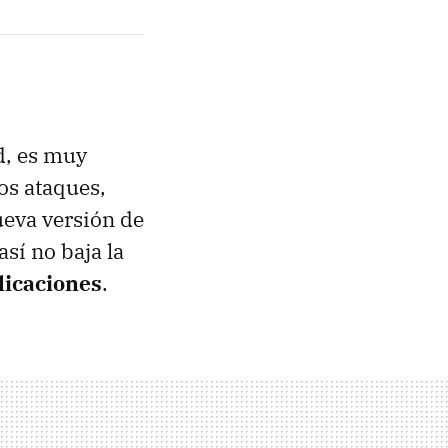
d, es muy
os ataques,
ueva versión de
sí no baja la
licaciones
.