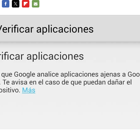
FACEBOOK
TWITTER
FLIPBOARD
E-
MAIL