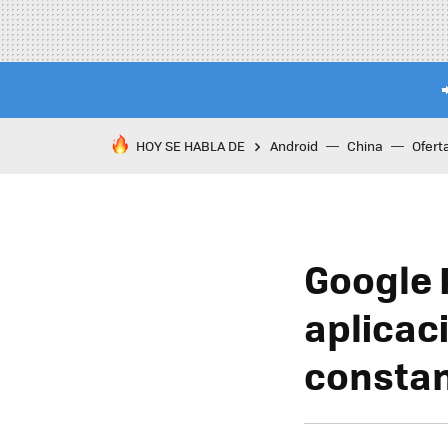
HOY SE HABLA DE
Android
China
Ofert
Google 
aplicac
constan