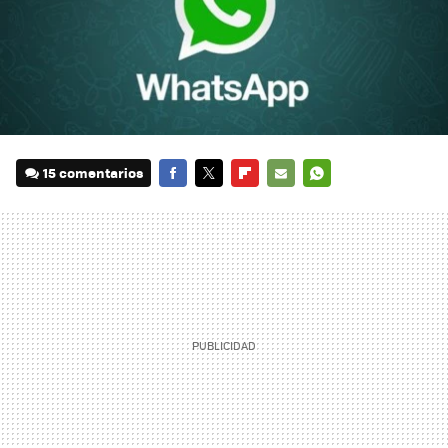
15 comentarios
FACEBOOK
TWITTER
FLIPBOARD
E-
WHATSAPP
MAIL