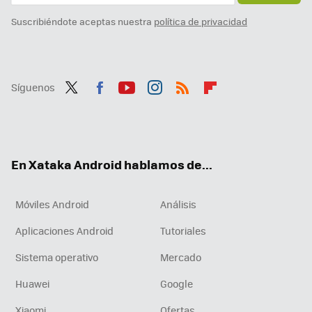
Suscribiéndote aceptas nuestra
política de privacidad
Síguenos
Twit
Fac
You
Inst
RSS
Flip
ter
ebo
tub
agr
boa
ok
e
am
rd
En Xataka Android hablamos de...
Móviles Android
Análisis
Aplicaciones Android
Tutoriales
Sistema operativo
Mercado
Huawei
Google
Xiaomi
Ofertas