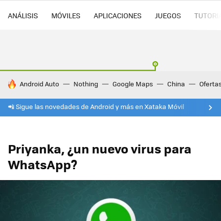
ANÁLISIS
MÓVILES
APLICACIONES
JUEGOS
TUTORI
HOY SE HABLA DE
Android Auto
Nothing
Google Maps
China
Oferta
📲 Sigue las novedades de Android y más en Xataka Móvil
Priyanka, ¿un nuevo virus para
WhatsApp?