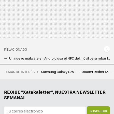
RELACIONADO
Un nuevo malware en Android usa el NFC del móvil para robar los datos de las tarjetas empleando una técnica nunca vista
Cada vez hay más apps de préstamos fraudulentas. Así funciona esta estafa que afecta a México, Colombia y Chile
TEMAS DE INTERÉS
Samsung Galaxy S25
Xiaomi Redmi A3
Cuando Metal Gear Solid se burló sin compasión de todos los jugadores que no utilizaban televisores con el sonido adecuado
Solo tiene seis episodios y está triunfando en Netflix. Esta serie de ciencia ficción quiere ser la nueva 'Black Mirror'
Si te gusta 'Yellowstone', hay una serie con puntuación perfecta que es mucho mejor: un thriller western disponible en streaming
RECIBE "Xatakaletter", NUESTRA NEWSLETTER
SEMANAL
SUSCRIBIR