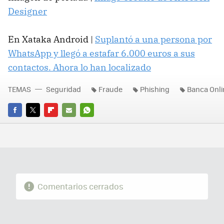
Designer
En Xataka Android |
Suplantó a una persona por
WhatsApp y llegó a estafar 6.000 euros a sus
contactos. Ahora lo han localizado
TEMAS
Seguridad
Fraude
Phishing
Banca Onli
FACEBOOK
TWITTER
FLIPBOARD
E-
WHATSAPP
MAIL
Comentarios cerrados