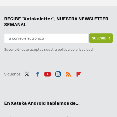
Francia necesita recortar 40.000 millones de euros. Y ha decidido empezar por algo sagrado en Europa: los festivos
La alerta del terremoto de Almería la ha enviado Google, no el Gobierno. Son dos sistemas complementarios que conviene activar
RECIBE "Xatakaletter", NUESTRA NEWSLETTER
SEMANAL
SUSCRIBIR
Suscribiéndote aceptas nuestra
política de privacidad
Síguenos
Twit
Fac
You
Inst
RSS
Flip
ter
ebo
tub
agr
boa
ok
e
am
rd
En Xataka Android hablamos de...