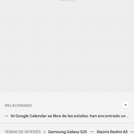
RELACIONADO
Ni Google Calendar se libra de las estafas: han encontrado un modo de robar nuestras cuentas con el calendario
Google está eliminando un montón de aplicaciones de la Play Store. Estas son las razones
TEMAS DE INTERÉS
Samsung Galaxy S25
Xiaomi Redmi A3