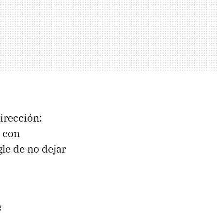
irección:
, con
gle de no dejar
e