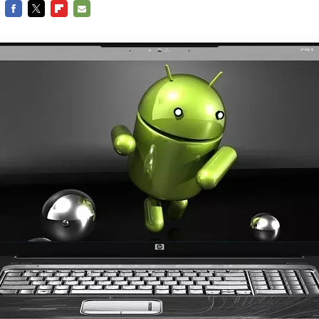
FACEBOOK
TWITTER
FLIPBOARD
E-
MAIL