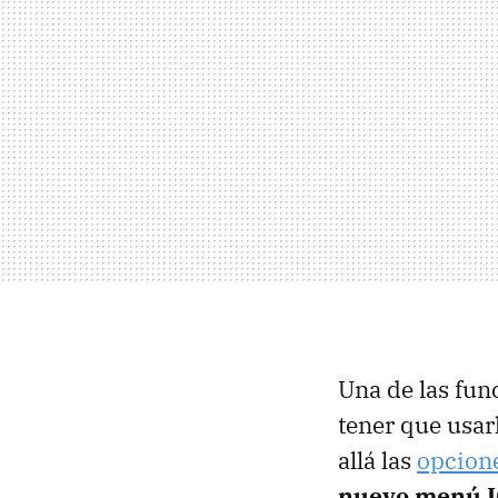
Una de las fu
tener que usar
allá las
opcion
nuevo menú I