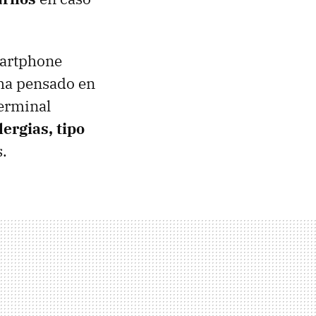
martphone
 ha pensado en
terminal
ergias, tipo
.