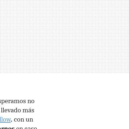
esperamos no
 llevado más
llow
, con un
arnos
en caso