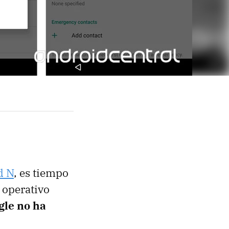
d N
, es tiempo
 operativo
gle no ha