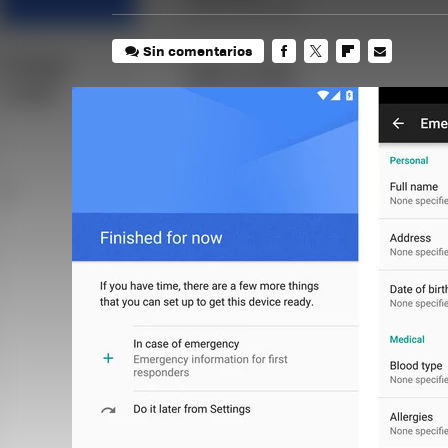
Sin comentarios
FACEBOOK
TWITTER
FLIPBOARD
E-
MAIL