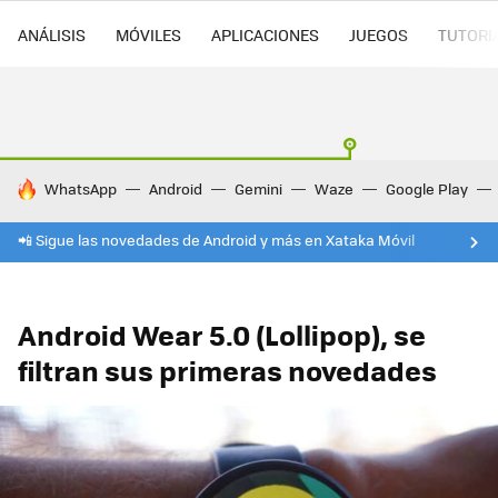
ANÁLISIS
MÓVILES
APLICACIONES
JUEGOS
TUTORI
HOY SE HABLA DE
WhatsApp
Android
Gemini
Waze
Google Play
📲 Sigue las novedades de Android y más en Xataka Móvil
Android Wear 5.0 (Lollipop), se
filtran sus primeras novedades