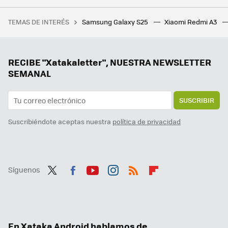
Esto es lo que pasa si mantienes pulsado el icono de la linterna de tu Samsung Galaxy
TEMAS DE INTERÉS
Samsung Galaxy S25
Xiaomi Redmi A3
Qué software instalar a tus familiares y amigos para darles soporte y ayuda en remoto
Xiaomi da un golpe sobre la mesa y sus nuevos móviles tendrán seis años de actualizaciones. Recibirán hasta Android 21
Honor desvela su plan más ambicioso: el Honor Alpha Plan garantiza siete años de actualizaciones Android y mucha IA
RECIBE "Xatakaletter", NUESTRA NEWSLETTER
SEMANAL
SUSCRIBIR
Suscribiéndote aceptas nuestra
política de privacidad
Síguenos
Twit
Fac
You
Inst
RSS
Flip
ter
ebo
tub
agr
boa
ok
e
am
rd
En Xataka Android hablamos de...