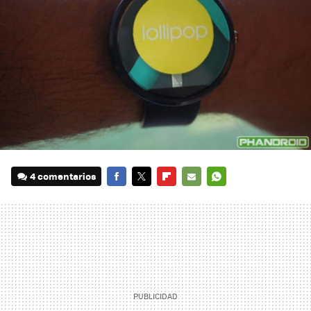
4 comentarios
FACEBOOK
TWITTER
FLIPBOARD
E-
WHATSAPP
MAIL