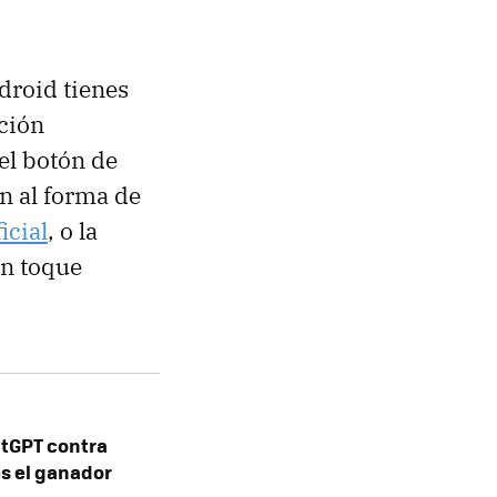
droid tienes
ción
 el botón de
n al forma de
icial
, o la
un toque
atGPT contra
es el ganador