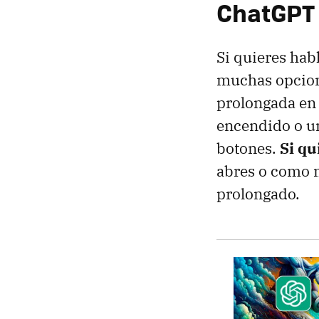
ChatGPT 
Si quieres hab
muchas opcion
prolongada en e
encendido o un
botones.
Si qu
abres o como m
prolongado.