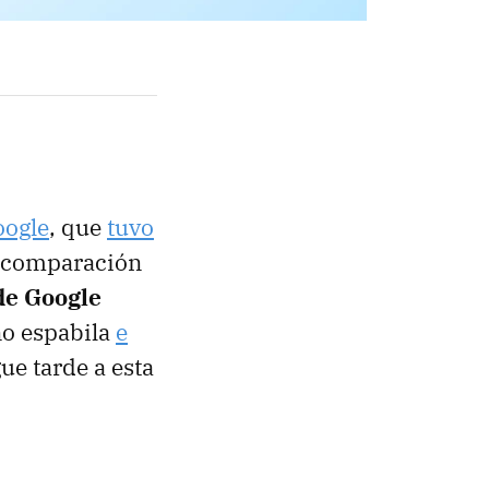
oogle
, que
tuvo
n comparación
de Google
 no espabila
e
ue tarde a esta