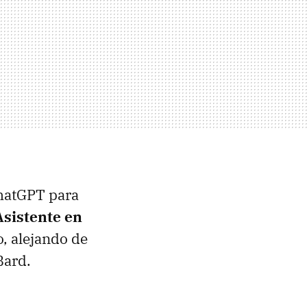
ChatGPT para
Asistente en
o, alejando de
Bard.