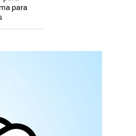
ema para
s