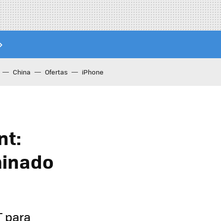
China
Ofertas
iPhone
nt:
minado
T para