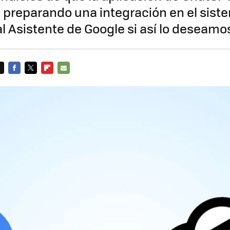
 preparando una integración en el sist
l Asistente de Google si así lo deseamo
FACEBOOK
TWITTER
FLIPBOARD
E-
MAIL