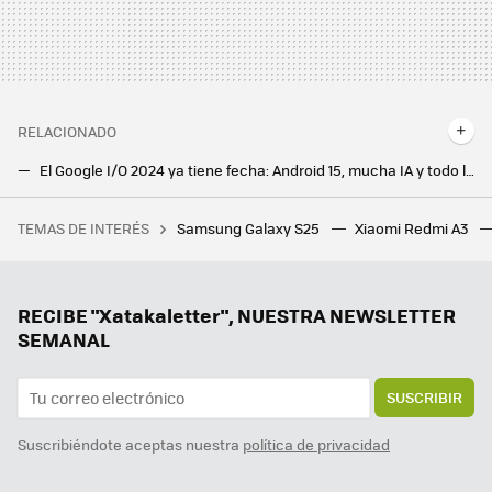
RELACIONADO
El Google I/O 2024 ya tiene fecha: Android 15, mucha IA y todo lo que esperamos del evento más importante de Google
La IA de Google le da un giro a los Pixel 8 y Samsung Galaxy: Rodea para buscar ahora tiene traductor instantáneo
TEMAS DE INTERÉS
Samsung Galaxy S25
Xiaomi Redmi A3
Salen a la luz los salarios de las grandes tech españolas, y hay muy buenas noticias. También descubren la empresa que más paga
Honor desvela su plan más ambicioso: el Honor Alpha Plan garantiza siete años de actualizaciones Android y mucha IA
Xiaomi desvela el calendario de actualizaciones de HyperOS 2 para 2025. Llega a móviles de hace cuatro años
RECIBE "Xatakaletter", NUESTRA NEWSLETTER
SEMANAL
SUSCRIBIR
Suscribiéndote aceptas nuestra
política de privacidad