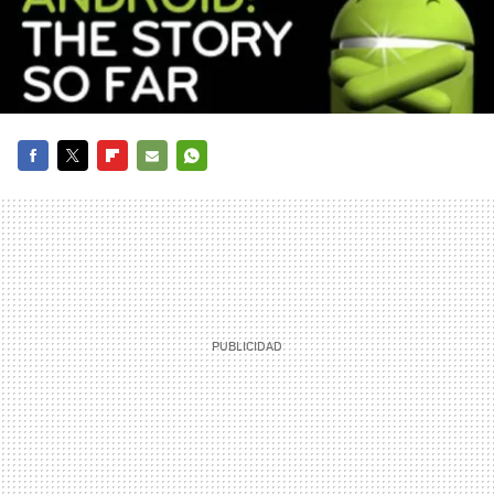
FACEBOOK
TWITTER
FLIPBOARD
E-
WHATSAPP
MAIL