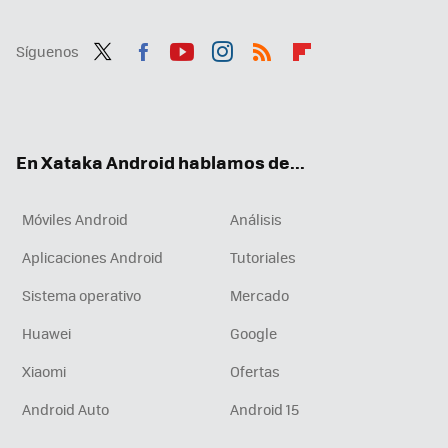
Síguenos
Twit
Fac
You
Inst
RSS
Flip
ter
ebo
tub
agr
boa
ok
e
am
rd
En Xataka Android hablamos de...
Móviles Android
Análisis
Aplicaciones Android
Tutoriales
Sistema operativo
Mercado
Huawei
Google
Xiaomi
Ofertas
Android Auto
Android 15