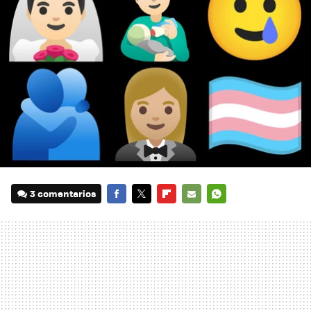
3 comentarios
FACEBOOK
TWITTER
FLIPBOARD
E-
WHATSAPP
MAIL