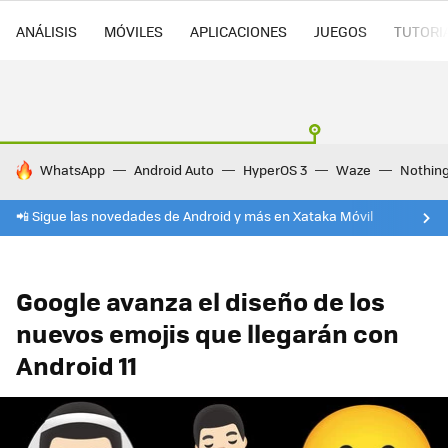
ANÁLISIS
MÓVILES
APLICACIONES
JUEGOS
TUTORI
HOY SE HABLA DE
WhatsApp
Android Auto
HyperOS 3
Waze
Nothin
📲 Sigue las novedades de Android y más en Xataka Móvil
Google avanza el diseño de los
nuevos emojis que llegarán con
Android 11