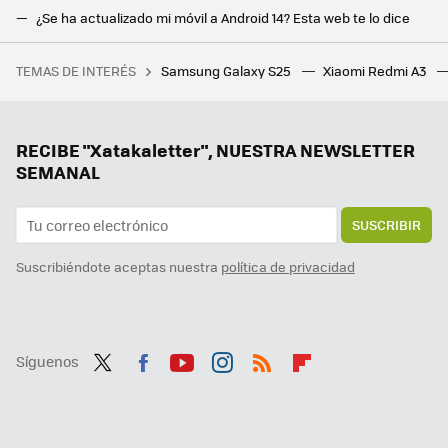
¿Se ha actualizado mi móvil a Android 14? Esta web te lo dice
Google promete más actualizaciones que Apple, pero está por ver que los Pixel 8 realmente superen a los iPhone
TEMAS DE INTERÉS
Samsung Galaxy S25
Xiaomi Redmi A3
Volví a surcar el espacio de No Man's Sky tras Starfield y la conclusión fue clara: es mucho mejor, pero no por la razón más obvia
Estos son los siete primeros móviles Redmi y POCO que recibirán HyperOS 2 Global antes de que acabe el año
Google te regala un mes de su mejor Gemini, así puedes llevarte Advanced y 2 TB de espacio gratis
RECIBE "Xatakaletter", NUESTRA NEWSLETTER
SEMANAL
SUSCRIBIR
Suscribiéndote aceptas nuestra
política de privacidad
Síguenos
Twit
Fac
You
Inst
RSS
Flip
ter
ebo
tub
agr
boa