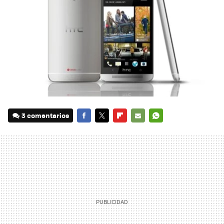
3 comentarios
FACEBOOK
TWITTER
FLIPBOARD
E-
WHATSAPP
MAIL