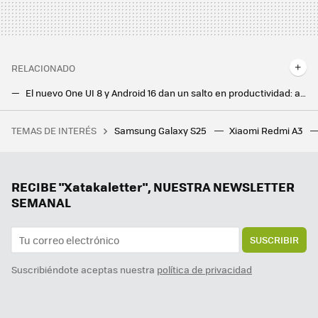
RELACIONADO
El nuevo One UI 8 y Android 16 dan un salto en productividad: así aprovecho la nueva función de multitarea
Intenté instalar una versión de código abierto de Android Auto y choqué con la realidad: no existe alternativa factible
TEMAS DE INTERÉS
Samsung Galaxy S25
Xiaomi Redmi A3
La película de superhéroes más taquillera de la historia vuelve a los cines para repetir el éxito con una versión más larga
RECIBE "Xatakaletter", NUESTRA NEWSLETTER
SEMANAL
SUSCRIBIR
Suscribiéndote aceptas nuestra
política de privacidad