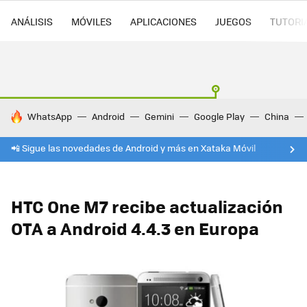
ANÁLISIS
MÓVILES
APLICACIONES
JUEGOS
TUTORI
HOY SE HABLA DE
WhatsApp
Android
Gemini
Google Play
China
📲 Sigue las novedades de Android y más en Xataka Móvil
HTC One M7 recibe actualización
OTA a Android 4.4.3 en Europa