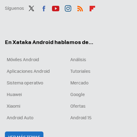
Síguenos
Twit
Fac
You
Inst
RSS
Flip
ter
ebo
tub
agr
boa
ok
e
am
rd
En Xataka Android hablamos de...
Móviles Android
Análisis
Aplicaciones Android
Tutoriales
Sistema operativo
Mercado
Huawei
Google
Xiaomi
Ofertas
Android Auto
Android 15
VER MÁS TEMAS