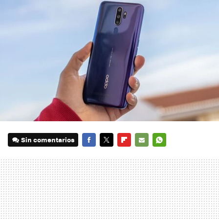
Sin comentarios
FACEBOOK
TWITTER
FLIPBOARD
E-
WHATSAPP
MAIL