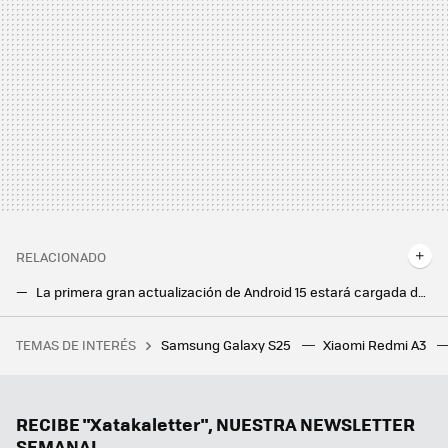
RELACIONADO
La primera gran actualización de Android 15 estará cargada de novedades y ya puedes probar algunas en tu Pixel
Si tienes uno de estos móviles Samsung, tendrás que esperar un poco más para tener One UI 6.1.1
TEMAS DE INTERÉS
Samsung Galaxy S25
Xiaomi Redmi A3
Habrá Xbox portátil este año según Windows Central. Es la validación absoluta de la revolución de la Steam Deck
La jugada maestra de Apple con iOS 19 hará más evidente la gran carencia de Android
Estas funciones llegaron con Android 15 y no puedo vivir sin ellas. Precisamente por eso se ha convertido en mi versión favorita
RECIBE "Xatakaletter", NUESTRA NEWSLETTER
SEMANAL