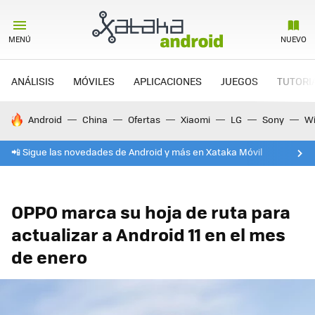
MENÚ
NUEVO
ANÁLISIS
MÓVILES
APLICACIONES
JUEGOS
TUTORI
HOY SE HABLA DE
Android
China
Ofertas
Xiaomi
LG
Sony
Wi
📲 Sigue las novedades de Android y más en Xataka Móvil
OPPO marca su hoja de ruta para
actualizar a Android 11 en el mes
de enero