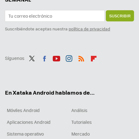
SUSCRIBIR
Suscribiéndote aceptas nuestra
política de privacidad
Síguenos
Twit
Fac
You
Inst
RSS
Flip
ter
ebo
tub
agr
boa
ok
e
am
rd
En Xataka Android hablamos de...
Móviles Android
Análisis
Aplicaciones Android
Tutoriales
Sistema operativo
Mercado