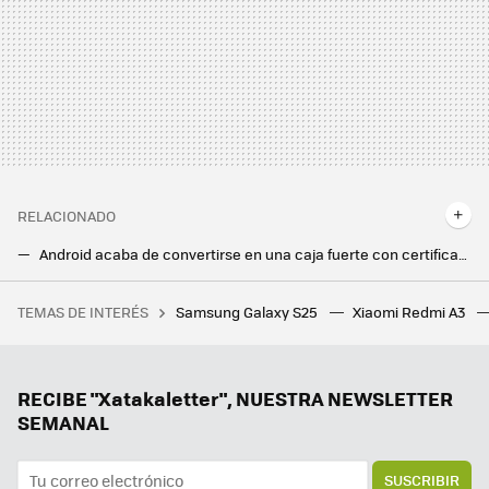
RELACIONADO
Android acaba de convertirse en una caja fuerte con certificación mundial. Es una gran noticia para tu cartera y tu coche
Si tienes uno de estos móviles Xiaomi, tendrás actualizaciones hasta 2031
TEMAS DE INTERÉS
Samsung Galaxy S25
Xiaomi Redmi A3
El mapa definitivo del viaje de Ulises en 'La Odisea:' la película de Christopher Nolan, explicada de forma interactiva
RECIBE "Xatakaletter", NUESTRA NEWSLETTER
SEMANAL
SUSCRIBIR