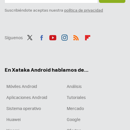
Suscribiéndote aceptas nuestra
política de privacidad
Síguenos
Twit
Fac
You
Inst
RSS
Flip
ter
ebo
tub
agr
boa
ok
e
am
rd
En Xataka Android hablamos de...
Móviles Android
Análisis
Aplicaciones Android
Tutoriales
Sistema operativo
Mercado
Huawei
Google