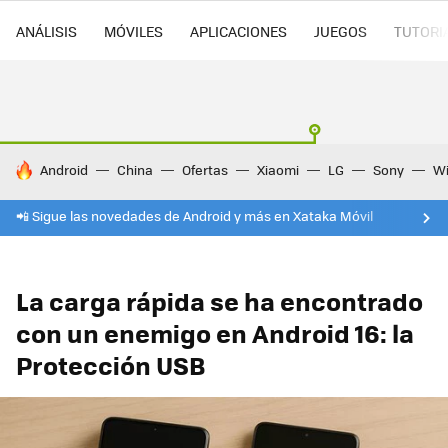
ANÁLISIS
MÓVILES
APLICACIONES
JUEGOS
TUTORI
HOY SE HABLA DE
Android
China
Ofertas
Xiaomi
LG
Sony
Wi
📲 Sigue las novedades de Android y más en Xataka Móvil
La carga rápida se ha encontrado
con un enemigo en Android 16: la
Protección USB