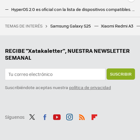
HyperOS 2.0 es oficial con la lista de dispositivos compatibles. Mira si tu Xiaomi o Redmi está en la lista
Si tienes uno de estos móviles Xiaomi, tendrás HyperOS 2 Global muy pronto. Esta es la fecha de despliegue en el resto del mundo
TEMAS DE INTERÉS
Samsung Galaxy S25
Xiaomi Redmi A3
Uno de los mejores RPG de Steam nos lleva a un mundo abierto de 870 km cuadrados que su creador ha tardado 12 años en hacer posible
Estas funciones llegaron con Android 15 y no puedo vivir sin ellas. Precisamente por eso se ha convertido en mi versión favorita
Samsung acelera con One UI 8 para que llegue antes que nunca. Mientras tanto, continúa la espera de One UI 7
RECIBE "Xatakaletter", NUESTRA NEWSLETTER
SEMANAL
SUSCRIBIR
Suscribiéndote aceptas nuestra
política de privacidad
Síguenos
Twit
Fac
You
Inst
RSS
Flip
ter
ebo
tub
agr
boa