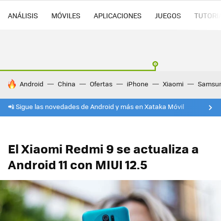
ANÁLISIS
MÓVILES
APLICACIONES
JUEGOS
TUTORI
HOY SE HABLA DE
Android
China
Ofertas
iPhone
Xiaomi
Samsu
📲 Sigue las novedades de Android y más en Xataka Móvil
El Xiaomi Redmi 9 se actualiza a
Android 11 con MIUI 12.5