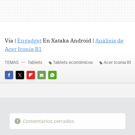
Vía |
Engadget
En Xataka Android |
Análisis de
Acer Iconia B1
TEMAS
Tablets
Tablets económicos
Acer Iconia B1
FACEBOOK
TWITTER
FLIPBOARD
E-
WHATSAPP
MAIL
Comentarios cerrados