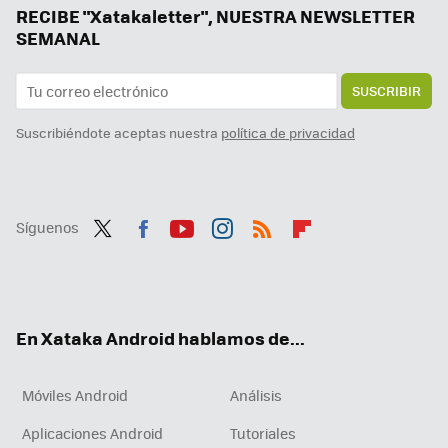
RECIBE "Xatakaletter", NUESTRA NEWSLETTER
SEMANAL
SUSCRIBIR
Suscribiéndote aceptas nuestra
política de privacidad
Síguenos
Twit
Fac
You
Inst
RSS
Flip
ter
ebo
tub
agr
boa
ok
e
am
rd
En Xataka Android hablamos de...
Móviles Android
Análisis
Aplicaciones Android
Tutoriales