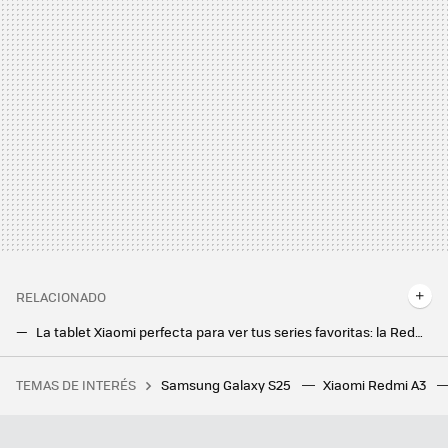
RELACIONADO
La tablet Xiaomi perfecta para ver tus series favoritas: la Redmi Pad con gran autonomía y pantalla 2K, a precio de outlet
Xiaomi Pad 6 y Xiaomi Pad 6 Pro: diseño premium, procesadores a la altura y cámaras inspiradas en el Xiaomi 13
TEMAS DE INTERÉS
Samsung Galaxy S25
Xiaomi Redmi A3
La debacle demográfica en Europa, expuesta en este mapa con un invitado engañoso: Mónaco