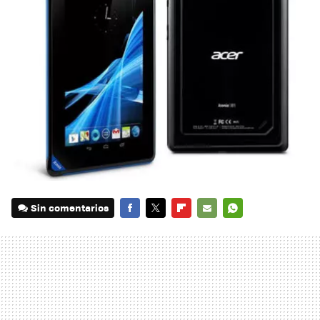
Sin comentarios
FACEBOOK
TWITTER
FLIPBOARD
E-
WHATSAPP
MAIL