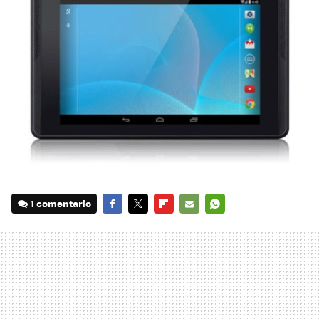
1 comentario
FACEBOOK
TWITTER
FLIPBOARD
E-
WHATSAPP
MAIL