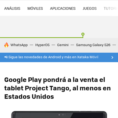
ANÁLISIS
MÓVILES
APLICACIONES
JUEGOS
TUTORI
HOY SE HABLA DE
WhatsApp
HyperOS
Gemini
Samsung Galaxy S26
📲 Sigue las novedades de Android y más en Xataka Móvil
Google Play pondrá a la venta el
tablet Project Tango, al menos en
Estados Unidos