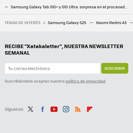
Samsung Galaxy Tab S10+ y S10 Ultra: sorpresa en el procesador, pantallas de lujo e IA por todas partes para hacerle frente a los iPad
Una tablet para recordarle a los mayores que se tomen sus medicinas a tiempo. Así es el proyecto piloto de la tablet Atenea
TEMAS DE INTERÉS
Samsung Galaxy S25
Xiaomi Redmi A3
Xiaomi sigue trabajando en su tercer coche y ya lo han cazado por las calles de China. Es una bestia de cinco metros que costará menos de 40.000 euros
Samsung hace los deberes con el nuevo Galaxy Z Flip7: vendrá con la mejor pantalla exterior hasta la fecha
Google la lía en todo el mundo y estos Chromecast dejan de funcionar: reiniciarlos no sirve de nada
RECIBE "Xatakaletter", NUESTRA NEWSLETTER
SEMANAL
SUSCRIBIR
Suscribiéndote aceptas nuestra
política de privacidad
Síguenos
Twit
Fac
You
Inst
RSS
Flip
ter
ebo
tub
agr
boa