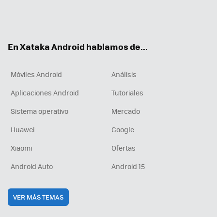
Twit
Fac
You
Inst
RSS
Flip
ter
ebo
tub
agr
boa
ok
e
am
rd
En Xataka Android hablamos de...
Móviles Android
Análisis
Aplicaciones Android
Tutoriales
Sistema operativo
Mercado
Huawei
Google
Xiaomi
Ofertas
Android Auto
Android 15
VER MÁS TEMAS