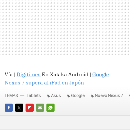
Vía |
Digitimes
En Xataka Android |
Google
Nexus 7 supera al iPad en Japón
TEMAS
Tablets
Asus
Google
Nuevo Nexus 7
FACEBOOK
TWITTER
FLIPBOARD
E-
WHATSAPP
MAIL