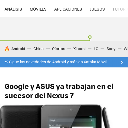
ANÁLISIS
MÓVILES
APLICACIONES
JUEGOS
TUTORI
HOY SE HABLA DE
Android
China
Ofertas
Xiaomi
LG
Sony
Wi
📲 Sigue las novedades de Android y más en Xataka Móvil
Google y ASUS ya trabajan en el
sucesor del Nexus 7