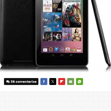
38 comentarios
FACEBOOK
TWITTER
FLIPBOARD
E-
WHATSAPP
MAIL