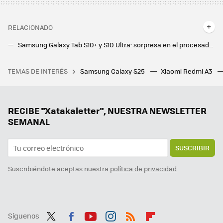
RELACIONADO
Samsung Galaxy Tab S10+ y S10 Ultra: sorpresa en el procesador, pantallas de lujo e IA por todas partes para hacerle frente a los iPad
Una tablet para recordarle a los mayores que se tomen sus medicinas a tiempo. Así es el proyecto piloto de la tablet Atenea
TEMAS DE INTERÉS
Samsung Galaxy S25
Xiaomi Redmi A3
Tras casi un año pagando la oferta de SkyShowtime, cancelé: el problema del streaming ni siquiera es subir precios
Oppo Find N5: Oppo se pasa el juego de los plegables con una apuesta de grosor irrisorio y una IA muy potente
Comparativa del iPhone 16e frente a sus rivales Android: muchos puntos flancos y una gran baza
RECIBE "Xatakaletter", NUESTRA NEWSLETTER
SEMANAL
SUSCRIBIR
Suscribiéndote aceptas nuestra
política de privacidad
Síguenos