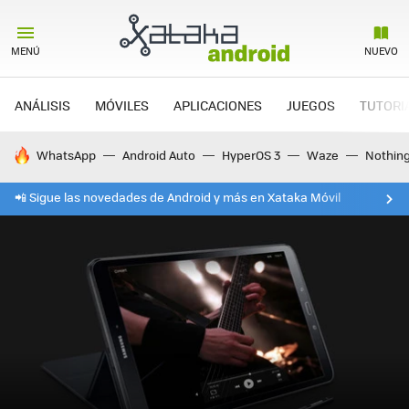
MENÚ
NUEVO
ANÁLISIS
MÓVILES
APLICACIONES
JUEGOS
TUTORI
HOY SE HABLA DE
WhatsApp
Android Auto
HyperOS 3
Waze
Nothin
📲 Sigue las novedades de Android y más en Xataka Móvil