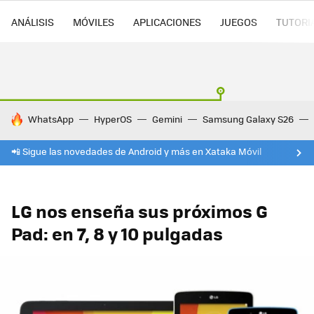
ANÁLISIS
MÓVILES
APLICACIONES
JUEGOS
TUTORI
HOY SE HABLA DE
WhatsApp
HyperOS
Gemini
Samsung Galaxy S26
📲 Sigue las novedades de Android y más en Xataka Móvil
LG nos enseña sus próximos G
Pad: en 7, 8 y 10 pulgadas