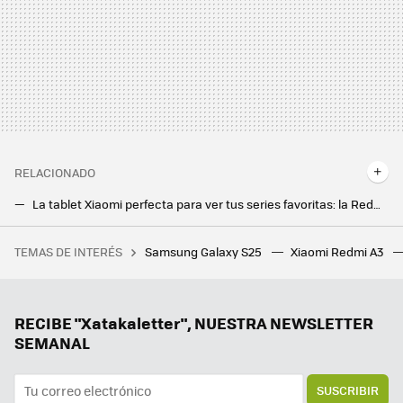
RELACIONADO
La tablet Xiaomi perfecta para ver tus series favoritas: la Redmi Pad con gran autonomía y pantalla 2K, a precio de outlet
Xiaomi Pad 6 y Xiaomi Pad 6 Pro: diseño premium, procesadores a la altura y cámaras inspiradas en el Xiaomi 13
TEMAS DE INTERÉS
Samsung Galaxy S25
Xiaomi Redmi A3
Habrá Xbox portátil este año según Windows Central. Es la validación absoluta de la revolución de la Steam Deck
RECIBE "Xatakaletter", NUESTRA NEWSLETTER
SEMANAL
SUSCRIBIR