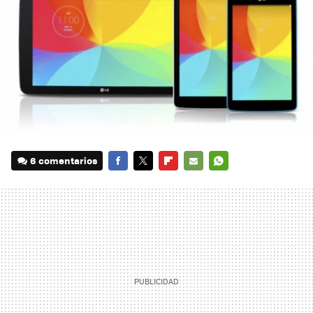
6 comentarios
FACEBOOK
TWITTER
FLIPBOARD
E-
WHATSAPP
MAIL