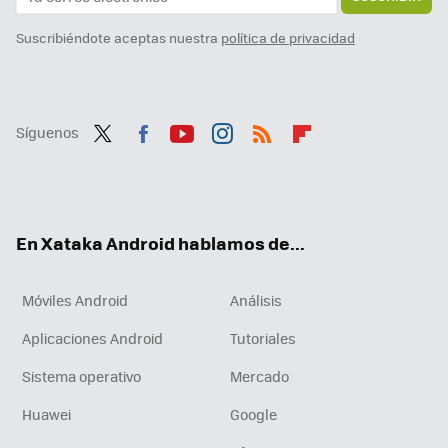
Suscribiéndote aceptas nuestra
política de privacidad
Síguenos
Twit
Fac
You
Inst
RSS
Flip
ter
ebo
tub
agr
boa
ok
e
am
rd
En Xataka Android hablamos de...
Móviles Android
Análisis
Aplicaciones Android
Tutoriales
Sistema operativo
Mercado
Huawei
Google