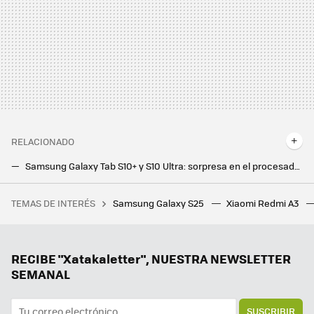
RELACIONADO
Samsung Galaxy Tab S10+ y S10 Ultra: sorpresa en el procesador, pantallas de lujo e IA por todas partes para hacerle frente a los iPad
Una tablet para recordarle a los mayores que se tomen sus medicinas a tiempo. Así es el proyecto piloto de la tablet Atenea
TEMAS DE INTERÉS
Samsung Galaxy S25
Xiaomi Redmi A3
28 autoras para informarse y reflexionar sobre videojuegos
Larry Page quiere empezar de nuevo: el cofundador de Google se aventura con una empresa de inteligencia artificial
Samsung hace los deberes con el nuevo Galaxy Z Flip7: vendrá con la mejor pantalla exterior hasta la fecha
RECIBE "Xatakaletter", NUESTRA NEWSLETTER
SEMANAL
SUSCRIBIR