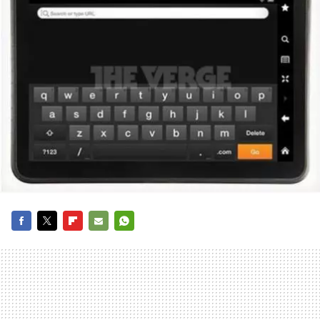
FACEBOOK
TWITTER
FLIPBOARD
E-
WHATSAPP
MAIL