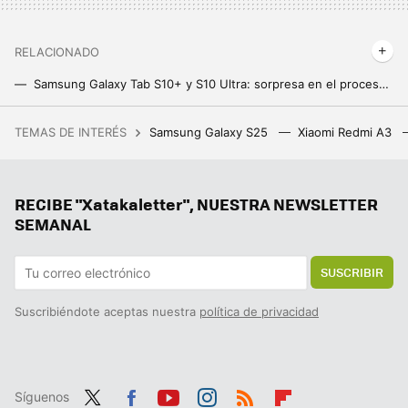
RELACIONADO
Samsung Galaxy Tab S10+ y S10 Ultra: sorpresa en el procesador, pantallas de lujo e IA por todas partes para hacerle frente a los iPad
Una tablet para recordarle a los mayores que se tomen sus medicinas a tiempo. Así es el proyecto piloto de la tablet Atenea
TEMAS DE INTERÉS
Samsung Galaxy S25
Xiaomi Redmi A3
Xiaomi sigue trabajando en su tercer coche y ya lo han cazado por las calles de China. Es una bestia de cinco metros que costará menos de 40.000 euros
Google la lía en todo el mundo y estos Chromecast dejan de funcionar: reiniciarlos no sirve de nada
RECIBE "Xatakaletter", NUESTRA NEWSLETTER
Hay vida más allá de Windows y Mac: los Chromebooks son perfectos para trabajar o estudiar y estos son los mejores
SEMANAL
SUSCRIBIR
Suscribiéndote aceptas nuestra
política de privacidad
Síguenos