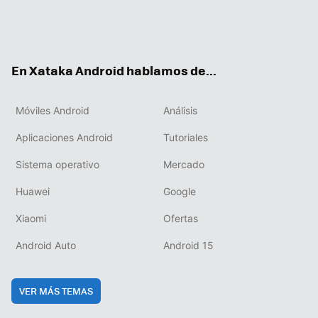
Twit
Fac
You
Inst
RSS
Flip
ter
ebo
tub
agr
boa
ok
e
am
rd
En Xataka Android hablamos de...
Móviles Android
Análisis
Aplicaciones Android
Tutoriales
Sistema operativo
Mercado
Huawei
Google
Xiaomi
Ofertas
Android Auto
Android 15
VER MÁS TEMAS