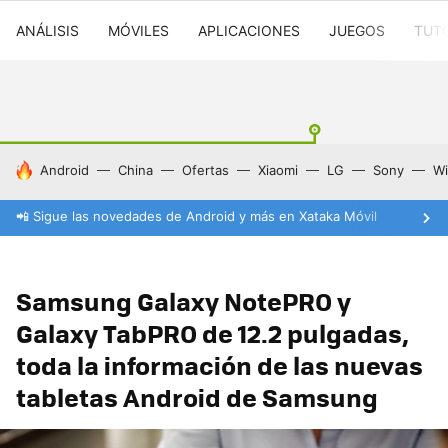
ANÁLISIS
MÓVILES
APLICACIONES
JUEGOS
TUT
HOY SE HABLA DE
Android
China
Ofertas
Xiaomi
LG
Sony
Wi
📲 Sigue las novedades de Android y más en Xataka Móvil
Samsung Galaxy NotePRO y
Galaxy TabPRO de 12.2 pulgadas,
toda la información de las nuevas
tabletas Android de Samsung