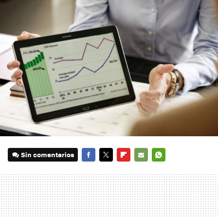
Sin comentarios
FACEBOOK
TWITTER
FLIPBOARD
E-
WHATSAPP
MAIL