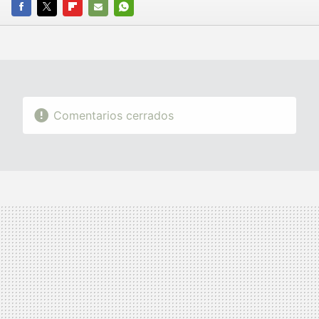
FACEBOOK
TWITTER
FLIPBOARD
E-
WHATSAPP
MAIL
Comentarios cerrados