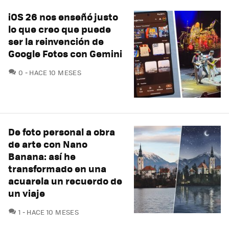
iOS 26 nos enseñó justo
lo que creo que puede
ser la reinvención de
Google Fotos con Gemini
COMENTARIOS
0
HACE 10 MESES
De foto personal a obra
de arte con Nano
Banana: así he
transformado en una
acuarela un recuerdo de
un viaje
COMENTARIOS
1
HACE 10 MESES