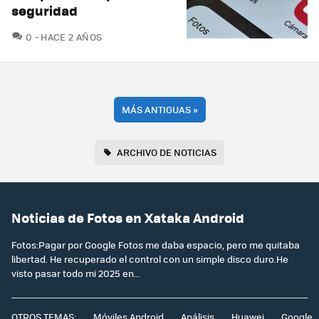
seguridad
COMENTARIOS
0
HACE 2 AÑOS
MÁS ANTIGUAS
»
ARCHIVO DE NOTICIAS
Noticias de Fotos en Xataka Android
Fotos:Pagar por Google Fotos me daba espacio, pero me quitaba
libertad. He recuperado el control con un simple disco duro.He
visto pasar todo mi 2025 en...
OTROS TEMAS:
Móviles Android
Análisis
Huawei
Google