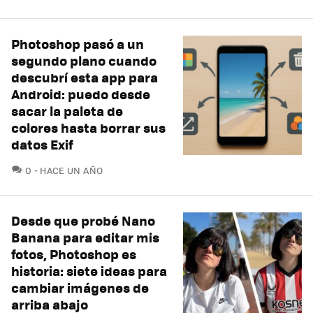
Photoshop pasó a un
segundo plano cuando
descubrí esta app para
Android: puedo desde
sacar la paleta de
colores hasta borrar sus
datos Exif
COMENTARIOS
0
HACE UN AÑO
Desde que probé Nano
Banana para editar mis
fotos, Photoshop es
historia: siete ideas para
cambiar imágenes de
arriba abajo