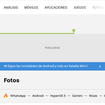
ANÁLISIS
MÓVILES
APLICACIONES
JUEGOS
TUTORI
📲 Sigue las novedades de Android y más en Xataka Móvil
Fotos
HOY SE HABLA DE
WhatsApp
Android
HyperOS 3
Gemini
Waze