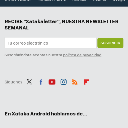
RECIBE "Xatakaletter", NUESTRA NEWSLETTER
SEMANAL
SUSCRIBIR
Suscribiéndote aceptas nuestra
política de privacidad
Síguenos
Twit
Fac
You
Inst
RSS
Flip
ter
ebo
tub
agr
boa
ok
e
am
rd
En Xataka Android hablamos de...