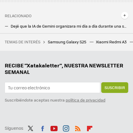
RELACIONADO
Dejé que la IA de Gemini organizara mi día a día durante una semana: he descubierto para qué es increíblemente útil
Mis 35 prompts imprescindibles para ChatGPT: así uso la IA desde el móvil como un pro
TEMAS DE INTERÉS
Samsung Galaxy S25
Xiaomi Redmi A3
Sony por fin confirma los precios regionales en PlayStation Store para Latinoamérica, pero los jugadores mexicanos están decepcionados
RECIBE "Xatakaletter", NUESTRA NEWSLETTER
SEMANAL
SUSCRIBIR
Suscribiéndote aceptas nuestra
política de privacidad
Síguenos