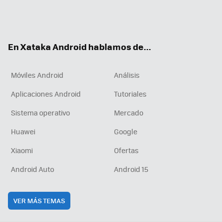
Twit
Fac
You
Inst
RSS
Flip
ter
ebo
tub
agr
boa
ok
e
am
rd
En Xataka Android hablamos de...
Móviles Android
Análisis
Aplicaciones Android
Tutoriales
Sistema operativo
Mercado
Huawei
Google
Xiaomi
Ofertas
Android Auto
Android 15
VER MÁS TEMAS