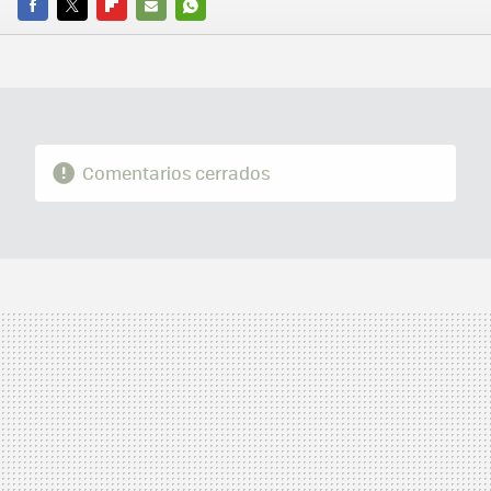
FACEBOOK
TWITTER
FLIPBOARD
E-
WHATSAPP
MAIL
Comentarios cerrados