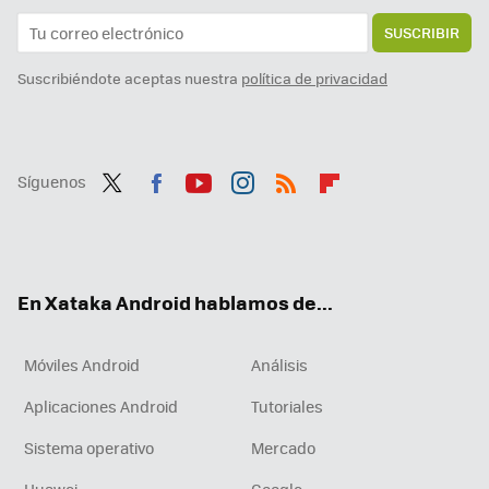
SUSCRIBIR
Suscribiéndote aceptas nuestra
política de privacidad
Síguenos
Twit
Fac
You
Inst
RSS
Flip
ter
ebo
tub
agr
boa
ok
e
am
rd
En Xataka Android hablamos de...
Móviles Android
Análisis
Aplicaciones Android
Tutoriales
Sistema operativo
Mercado