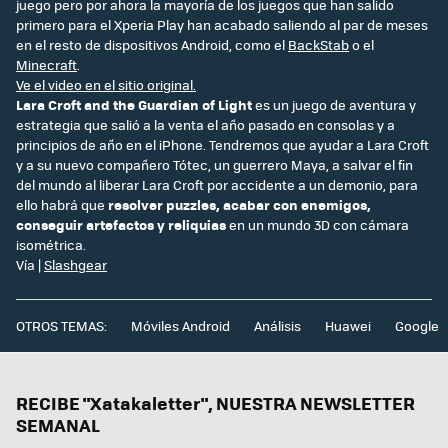
juego pero por ahora la mayoría de los juegos que han salido
primero para el Xperia Play han acabado saliendo al par de meses
en el resto de dispositivos Android, como el
BackStab
o el
Minecraft
.
Ve el video en el sitio original.
Lara Croft and the Guardian of Light
es un juego de aventura y
estrategia que salió a la venta el año pasado en consolas y a
principios de año en el iPhone. Tendremos que ayudar a Lara Croft
y a su nuevo compañero Tótec, un guerrero Maya, a salvar el fin
del mundo al liberar Lara Croft por accidente a un demonio, para
ello habrá que
resolver puzzles, acabar con enemigos,
conseguir artefactos y reliquias
en un mundo 3D con cámara
isométrica.
Vía |
Slashgear
OTROS TEMAS:
Móviles Android
Análisis
Huawei
Google
RECIBE "Xatakaletter", NUESTRA NEWSLETTER
SEMANAL