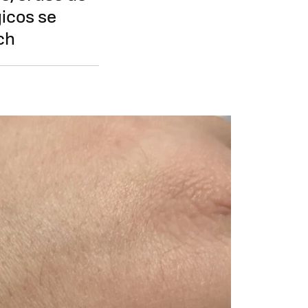
gicos se
ch