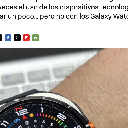
veces el uso de los dispositivos tecnoló
r un poco... pero no con los Galaxy Wat
FACEBOOK
TWITTER
FLIPBOARD
E-
MAIL