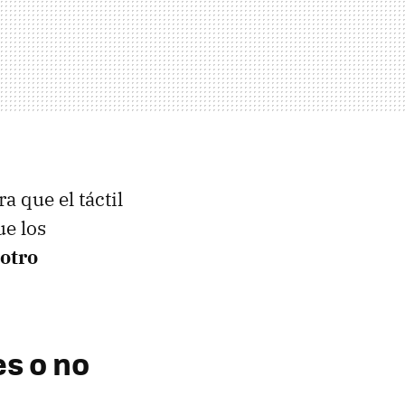
ra que el táctil
ue los
otro
es o no