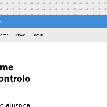
fertas
iPhone
Batería
e me
controlo
o, el uso de