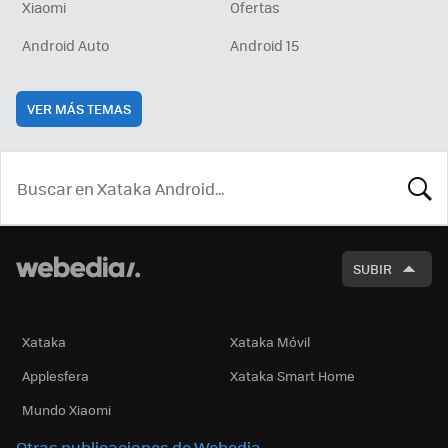
Xiaomi
Ofertas
Android Auto
Android 15
VER MÁS TEMAS
BUSCA
SUBIR
Xataka
Xataka Móvil
Applesfera
Xataka Smart Home
Mundo Xiaomi
Otras publicaciones de Webedia