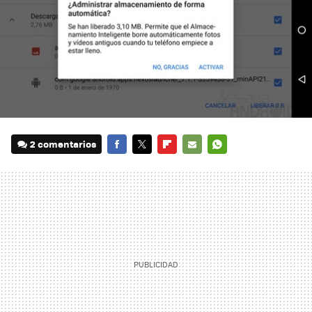
2 comentarios
FACEBOOK
TWITTER
FLIPBOARD
E-
WHATSAPP
MAIL