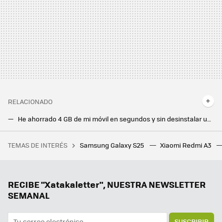
RELACIONADO
He ahorrado 4 GB de mi móvil en segundos y sin desinstalar una sola app. Android 15 tiene la solución
Tu Samsung Galaxy te deja leer los mensajes borrados de WhatsApp, pero primero debes hacer esto
TEMAS DE INTERÉS
Samsung Galaxy S25
Xiaomi Redmi A3
Conseguir un God Pack en Pokémon TCG Pocket es más sencillo de lo que parece, y tras haber probado este truco he conseguido completar el índice de cartas
One UI 7 se ha iOSizado por completo. Le he encontrado solución con este ajuste oculto
Android se empeña en preinstalar demasiadas apps. Tengo claro las que no necesito y el método para que no me molesten
RECIBE "Xatakaletter", NUESTRA NEWSLETTER
SEMANAL
SUSCRIBIR