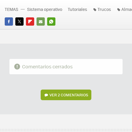
TEMAS
Sistema operativo
Tutoriales
Trucos
Alma
FACEBOOK
TWITTER
FLIPBOARD
E-
WHATSAPP
MAIL
Comentarios cerrados
VER
2 COMENTARIOS