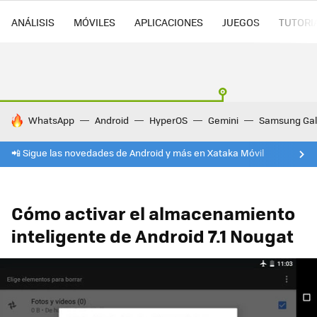
ANÁLISIS
MÓVILES
APLICACIONES
JUEGOS
TUTORI
HOY SE HABLA DE
WhatsApp
Android
HyperOS
Gemini
Samsung Gal
📲 Sigue las novedades de Android y más en Xataka Móvil
Cómo activar el almacenamiento
inteligente de Android 7.1 Nougat