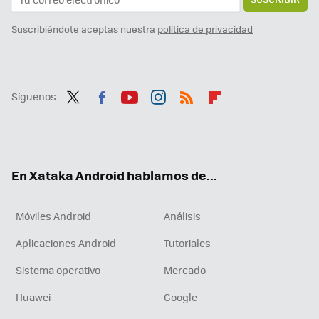
Suscribiéndote aceptas nuestra
política de privacidad
Síguenos
Twit
Fac
You
Inst
RSS
Flip
ter
ebo
tub
agr
boa
ok
e
am
rd
En Xataka Android hablamos de...
Móviles Android
Análisis
Aplicaciones Android
Tutoriales
Sistema operativo
Mercado
Huawei
Google