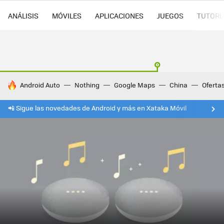
ANÁLISIS
MÓVILES
APLICACIONES
JUEGOS
TUTORI
HOY SE HABLA DE
Android Auto
Nothing
Google Maps
China
Oferta
📲 Sigue las novedades de Android y más en Xataka Móvil