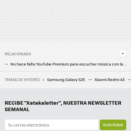
RELACIONADO
No hace falta YouTube Premium para escuchar música con la pantalla apagada en tu móvil Android: el truco del navegador no tiene rival
El truco para encontrar el móvil si lo pierdes por casa y está silenciado
TEMAS DE INTERÉS
Samsung Galaxy S25
Xiaomi Redmi A3
Si la pregunta es cuánto dinero existe en el mundo por persona, este revelador gráfico tiene la respuesta
Qué es el puerto OBD: así de fácil es ver todo lo que le pasa al coche desde el móvil y sin tener que ir al taller
El genial modo antirrobo llega oficialmente a todos los móviles Android: así puedes activarlo ahora mismo
RECIBE "Xatakaletter", NUESTRA NEWSLETTER
SEMANAL
SUSCRIBIR