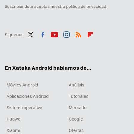
Suscribiéndote aceptas nuestra
política de privacidad
Síguenos
Twit
Fac
You
Inst
RSS
Flip
ter
ebo
tub
agr
boa
ok
e
am
rd
En Xataka Android hablamos de...
Móviles Android
Análisis
Aplicaciones Android
Tutoriales
Sistema operativo
Mercado
Huawei
Google
Xiaomi
Ofertas