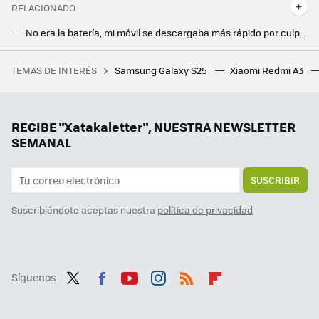
RELACIONADO
No era la batería, mi móvil se descargaba más rápido por culpa de estas aplicaciones (y seguramente tú también las tienes instaladas)
A todos nos ha pasado: conectas el cargador y el móvil no carga. Así lo he solucionado en menos de 1 minuto
TEMAS DE INTERÉS
Samsung Galaxy S25
Xiaomi Redmi A3
¿Es recomendable apagar o reiniciar mi móvil cada día? Si quieres conservar la salud de tu teléfono, evita esta práctica y sigue nuestros consejos
Llevo 13 años con mi pareja y estoy sin ideas para sorprenderla en San Valentín. Le he pedido ayuda a la IA
En mi garaje hacía tanto frío que puse calefacción. Así lo hice gastando lo menos posible en electricidad
RECIBE "Xatakaletter", NUESTRA NEWSLETTER
SEMANAL
SUSCRIBIR
Suscribiéndote aceptas nuestra
política de privacidad
Síguenos
Twit
Fac
You
Inst
RSS
Flip