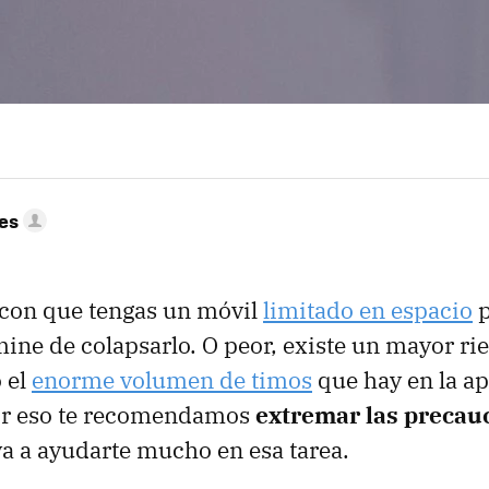
res
a con que tengas un móvil
limitado en espacio
p
ine de colapsarlo. O peor, existe un mayor rie
 el
enorme volumen de timos
que hay en la ap
or eso te recomendamos
extremar las precau
a a ayudarte mucho en esa tarea.