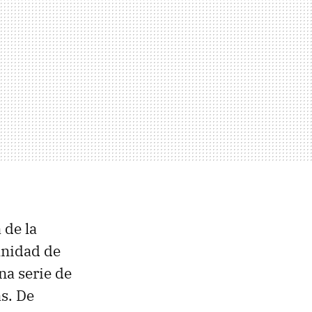
 de la
inidad de
na serie de
s. De