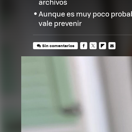
archivos
Aunque es muy poco probab
vale prevenir
Sin comentarios
FACEBOOK
TWITTER
FLIPBOARD
E-
MAIL