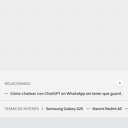
RELACIONADO
Cómo chatear con ChatGPT en WhatsApp sin tener que guardar ningún número de teléfono en la agenda
Probamos DeepSeek en móvil y PC: ventajas, inconvenientes y una gran diferencia
TEMAS DE INTERÉS
Samsung Galaxy S25
Xiaomi Redmi A3
Tenemos un problema con el futuro del cemento y con el exceso de plástico. A alguien se le ha ocurrido lo más obvio
Tu Google Calendar estará mucho mejor organizado si haces estos dos pasos