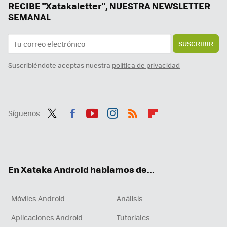
Larry Page quiere empezar de nuevo: el cofundador de Google se aventura con una empresa de inteligencia artificial
RECIBE "Xatakaletter", NUESTRA NEWSLETTER
SEMANAL
SUSCRIBIR
Suscribiéndote aceptas nuestra
política de privacidad
Síguenos
Twit
Fac
You
Inst
RSS
Flip
ter
ebo
tub
agr
boa
ok
e
am
rd
En Xataka Android hablamos de...
Móviles Android
Análisis
Aplicaciones Android
Tutoriales