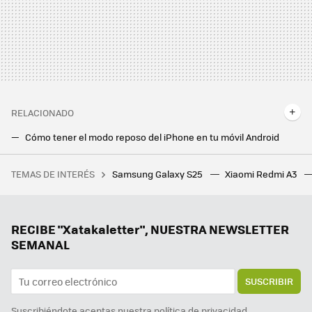
RELACIONADO
Cómo tener el modo reposo del iPhone en tu móvil Android
Mis aplicaciones no abren algunos archivos: así puedes arreglar los ajustes de las apps predeterminadas
TEMAS DE INTERÉS
Samsung Galaxy S25
Xiaomi Redmi A3
'Mickey 17' es la nueva película de ciencia ficción distópica que lidera la taquilla. El problema es que no lo suficiente
RECIBE "Xatakaletter", NUESTRA NEWSLETTER
SEMANAL
SUSCRIBIR
Suscribiéndote aceptas nuestra
política de privacidad