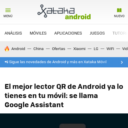
MENÚ
NUEVO
ANÁLISIS
MÓVILES
APLICACIONES
JUEGOS
TUTORI
HOY SE HABLA DE
Android
China
Ofertas
Xiaomi
LG
WiFi
Vi
📲 Sigue las novedades de Android y más en Xataka Móvil
El mejor lector QR de Android ya lo
tienes en tu móvil: se llama
Google Assistant