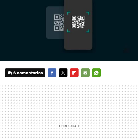
6 comentarios
FACEBOOK
TWITTER
FLIPBOARD
E-
WHATSAPP
MAIL