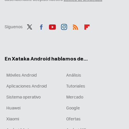
Síguenos
Twit
Fac
You
Inst
RSS
Flip
ter
ebo
tub
agr
boa
ok
e
am
rd
En Xataka Android hablamos de...
Móviles Android
Análisis
Aplicaciones Android
Tutoriales
Sistema operativo
Mercado
Huawei
Google
Xiaomi
Ofertas